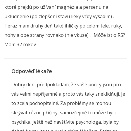
ktoré prejdú po užívaní magnézia a persenu na
ukludnenie (po zlepšení stavu lieky vždy vysadim) .
Teraz mam druhy deň také ihličky po celom tele, ruky,
nohy a obe strany rovnako (nie vkuse) ... Môže ist o RS?
Mam 32 rokov
Odpověď lékaře
Dobrý den, předpokládám, že vaše pocity jsou pro
vás velmi nepříjemné a proto vás taky zneklidňují. Je
to zcela pochopitelné. Za problémy se mohou
skrývat různé příčiny, samozřejmě to může být i
psychika. Ještě než navštívíte psychologa, byla by