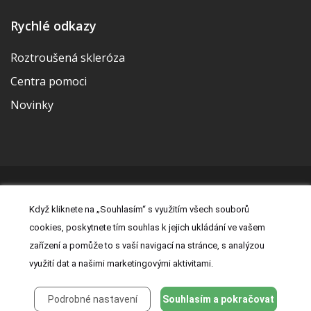
Rychlé odkazy
Roztroušená skleróza
Centra pomoci
Novinky
© 2026 | Vytvořila a udržuje Meditorial | ISSN 2533-655X |
Když kliknete na „Souhlasím“ s využitím všech souborů
Právní prohlášení
|
Prohlášení o cookies
|
Nastavení cookies
|
cookies, poskytnete tím souhlas k jejich ukládání ve vašem
Kontakt
|
Zásady zpracování osobních údajů
zařízení a pomůže to s vaší navigací na stránce, s analýzou
využití dat a našimi marketingovými aktivitami.
Podrobné nastavení
Souhlasím a pokračovat