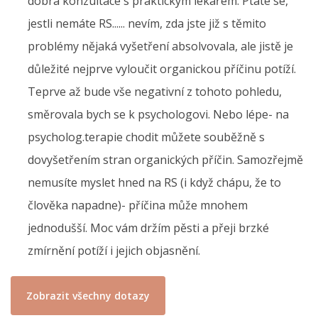
dobrá konzultace s praktickým lékařem. Ptáte se,
jestli nemáte RS...... nevím, zda jste již s těmito
problémy nějaká vyšetření absolvovala, ale jistě je
důležité nejprve vyloučit organickou příčinu potíží.
Teprve až bude vše negativní z tohoto pohledu,
směrovala bych se k psychologovi. Nebo lépe- na
psycholog.terapie chodit můžete souběžně s
dovyšetřením stran organických příčin. Samozřejmě
nemusíte myslet hned na RS (i když chápu, že to
člověka napadne)- příčina může mnohem
jednodušší. Moc vám držím pěsti a přeji brzké
zmírnění potíží i jejich objasnění.
Zobrazit všechny dotazy