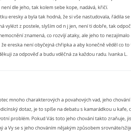
není dle jeho, tak kolem sebe kope, nadává, křičí.
u eresky a byla tak hodná, že si vše nastudovala, řádila se
ylézt z postele, slyším od n j jen, není ti dobře, tak odpočí
emocnění znamená, co rozvíjí ataky, ale jeho to nezajímalo a
 že ereska není obyčejná chřipka a aby konečně věděl co to 
ěkuji za odpověď a budu vděčná za každou radu. Ivanka L.
tec mnoho charakterových a povahových vad, jeho chování je 
cínský dotaz, je to spíše na debatu s kamarádkou u kafe, co d
otní problém. Pokud Vás toto jeho chování takto zraňuje, jis
ejný a Vy se s jeho chováním nějakým způsobem srovnáte/sžij