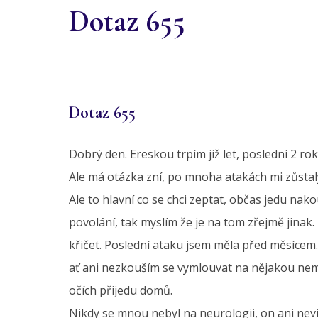
Dotaz 655
Dotaz 655
Dobrý den. Ereskou trpím již let, poslední 2 ro
Ale má otázka zní, po mnoha atakách mi zůstaly
Ale to hlavní co se chci zeptat, občas jedu nako
povolání, tak myslím že je na tom zřejmě jinak
křičet. Poslední ataku jsem měla před měsícem.
ať ani nezkouším se vymlouvat na nějakou nemoc
očích přijedu domů.
Nikdy se mnou nebyl na neurologii, on ani neví,