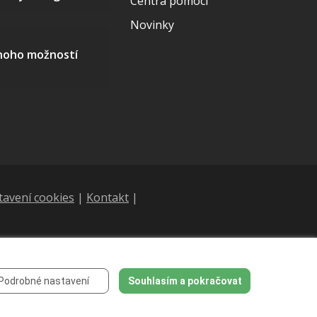
Centra pomoci
Novinky
mnoho možností
tavení cookies
|
Kontakt
|
Podrobné nastavení
Souhlasím a pokračovat