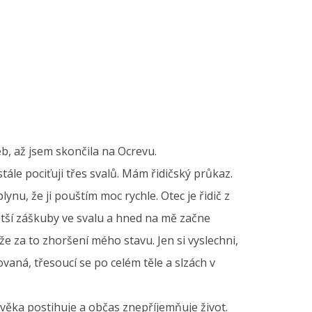
eb, až jsem skončila na Ocrevu.
le pociťuji třes svalů. Mám řidičský průkaz.
ynu, že ji pouštím moc rychle. Otec je řidič z
větší záškuby ve svalu a hned na mě začne
e za to zhoršení mého stavu. Jen si vyslechni,
aná, třesoucí se po celém těle a slzách v
ověka postihuje a občas znepříjemňuje život.