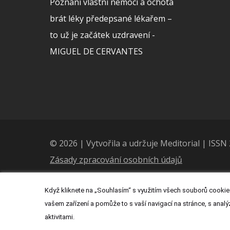
Poznání vlastní nemoci a ochota
brát léky předepsané lékařem –
to už je začátek uzdravení -
MIGUEL DE CERVANTES
© 2026 | Vytvořila a udržuje Meditorial | ISS
Zásady zpracování osobních údajů
Když kliknete na „Souhlasím“ s využitím všech souborů cookies
vašem zařízení a pomůže to s vaší navigací na stránce, s analý
aktivitami.