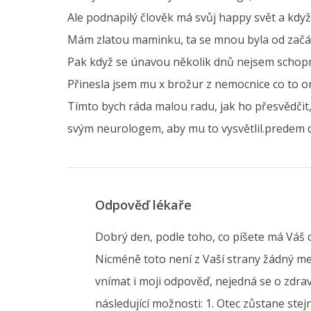
Ale podnapilý člověk má svůj happy svět a když 
Mám zlatou maminku, ta se mnou byla od začátk
Pak když se únavou několik dnů nejsem schopná v
Přinesla jsem mu x brožur z nemocnice co to on
Tímto bych ráda malou radu, jak ho přesvědčit,
svým neurologem, aby mu to vysvětlil.predem d
Odpověď lékaře
Dobrý den, podle toho, co píšete má Váš o
Nicméně toto není z Vaší strany žádný medi
vnímat i moji odpověď, nejedná se o zdrav
následující možnosti: 1. Otec zůstane st