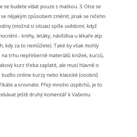
le se budete vídat pouze s matkou. 3. Otce se
t se nějakým způsobem změnit, jinak se ničeho
iny (možná si situaci spíše uvědomí, když
cnění - knihy, letáky, návštěva u lékaře atp.
h, kdy za to nemůžete). Také by však mohly
e na trhu nepřeberně materiálů knížek, kurzů,
ový kurz třeba zaplatit, ale musí hlavně o
o buďto online kurzy nebo klasické (osobní)
říkáte a srovnáte. Přeji mnoho úspěchů, je to
y očekávat ještě druhý komentář k Vašemu