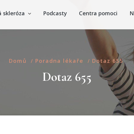
á skleróza
Podcasty
Centra pomoci
N
Domů
Poradna lékaře
Dotaz 655
/
/
Dotaz 655