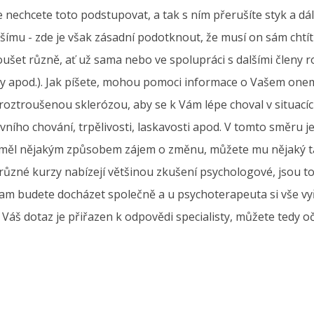
le nechcete toto podstupovat, a tak s ním přerušíte styk a dá
ímu - zde je však zásadní podotknout, že musí on sám chtí
t různě, ať už sama nebo ve spolupráci s dalšími členy rod
ky apod.). Jak píšete, mohou pomoci informace o Vašem onemo
oztroušenou sklerózou, aby se k Vám lépe choval v situacíc
ního chování, trpělivosti, laskavosti apod. V tomto směru j
y měl nějakým způsobem zájem o změnu, můžete mu nějaký tak
 různé kurzy nabízejí většinou zkušení psychologové, jsou t
 kam budete docházet společně a u psychoterapeuta si vše vy
e. Váš dotaz je přiřazen k odpovědi specialisty, můžete ted