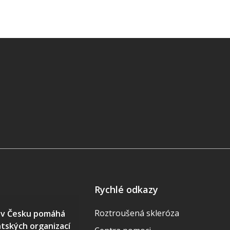
Rychlé odkazy
Roztroušená skleróza
S v Česku pomáhá
ntských organizací