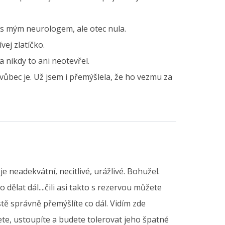
 s mým neurologem, ale otec nula.
vej zlatíčko.
 nikdy to ani neotevřel.
vůbec je. Už jsem i přemýšlela, že ho vezmu za
neadekvátní, necitlivé, urážlivé. Bohužel.
ělat dál....čili asi takto s rezervou můžete
tě správně přemýšlíte co dál. Vidím zde
ete, ustoupíte a budete tolerovat jeho špatné