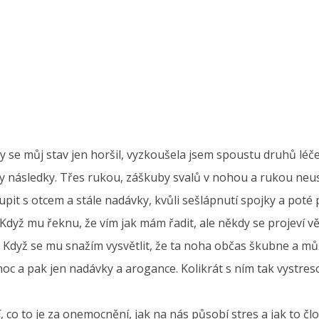
ky se můj stav jen horšil, vyzkoušela jsem spoustu druhů léč
 následky. Třes rukou, záškuby svalů v nohou a rukou neustá
upit s otcem a stále nadávky, kvůli sešlápnutí spojky a poté pl
. Když mu řeknu, že vím jak mám řadit, ale někdy se projeví 
 Když se mu snažím vysvětlit, že ta noha občas škubne a můž
 a pak jen nadávky a arogance. Kolikrát s ním tak vystresov
 co to je za onemocnění, jak na nás působí stres a jak to čl