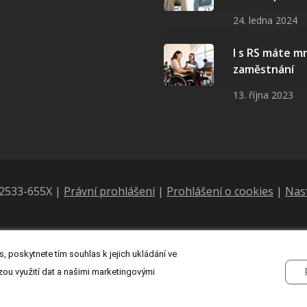
24. ledna 2024
I s RS máte 
zaměstnání
13. října 2023
N 2533-655X |
Právní prohlášení
|
Prohlášení o cookies
|
Nas
, poskytnete tím souhlas k jejich ukládání ve
zou využití dat a našimi marketingovými