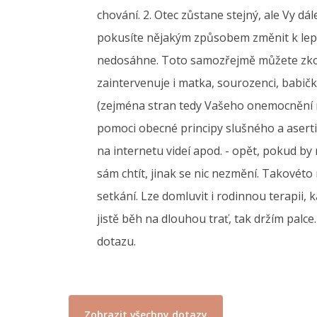
chování. 2. Otec zůstane stejný, ale Vy dá
pokusíte nějakým způsobem změnit k lepš
nedosáhne. Toto samozřejmě můžete zkouše
zaintervenuje i matka, sourozenci, babič
(zejména stran tedy Vašeho onemocnění r
pomoci obecné principy slušného a asertiv
na internetu videí apod. - opět, pokud b
sám chtít, jinak se nic nezmění. Takovéto
setkání. Lze domluvit i rodinnou terapii,
jistě běh na dlouhou trať, tak držím palc
dotazu.
Zobrazit všechny dotazy