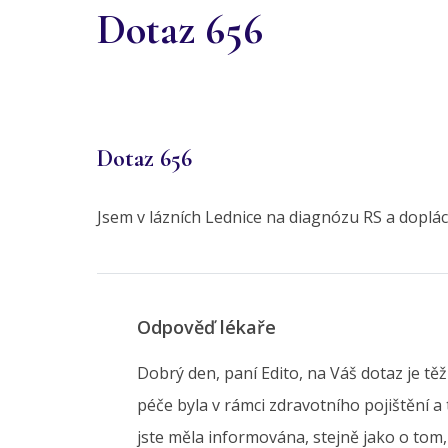
Dotaz 656
Dotaz 656
Jsem v lázních Lednice na diagnózu RS a dopláce
Odpověď lékaře
Dobrý den, paní Edito, na Váš dotaz je t
péče byla v rámci zdravotního pojištění a
jste měla informována, stejně jako o to