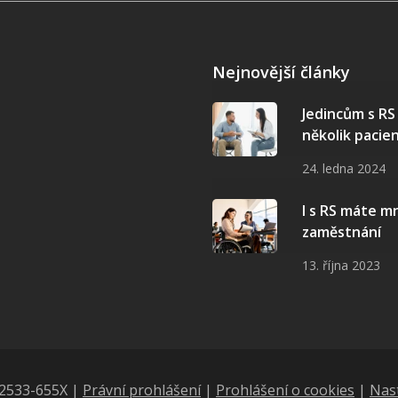
Nejnovější články
Jedincům s R
několik pacie
24. ledna 2024
I s RS máte 
zaměstnání
13. října 2023
N 2533-655X |
Právní prohlášení
|
Prohlášení o cookies
|
Nas