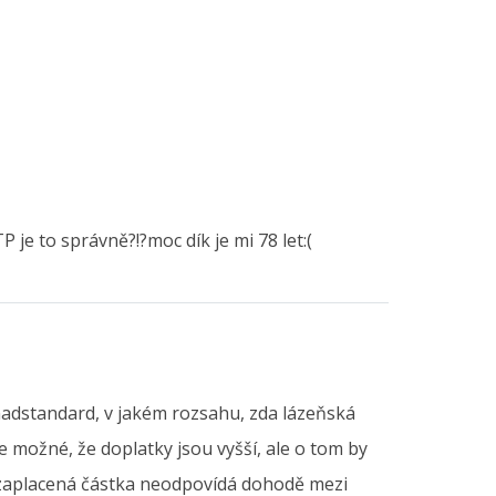
je to správně?!?moc dík je mi 78 let:(
 nadstandard, v jakém rozsahu, zda lázeňská
 možné, že doplatky jsou vyšší, ale o tom by
, zaplacená částka neodpovídá dohodě mezi