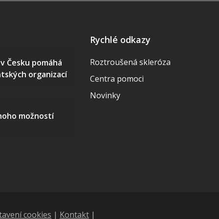
Rychlé odkazy
Roztroušená skleróza
S v Česku pomáhá
ntských organizací
Centra pomoci
Novinky
mnoho možností
tavení cookies
|
Kontakt
|