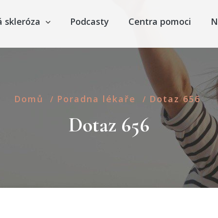
á skleróza
Podcasty
Centra pomoci
N
Domů
Poradna lékaře
Dotaz 656
/
/
Dotaz 656