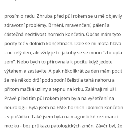
prosím o radu. Zhruba před půl rokem se u mě objevily
zdravotní problémy. Brnění, mravenčení, pálení a
částečná necitlivost horních končetin. Občas mám tyto
pocity též v dolních končetinách. Dále se mi motá hlava
- ne celý den, ale vždy je to jakoby se se mnou "zhoupla
zem". Nebo bych to přirovnala k pocitu když jedete
výtahem a zastavíte. A pak několikrát za den mám pocit
že mě někdo drží pod spodní čelistí a tahá nahoru a
přitom mačká uzliny a tepnu na krku. Zaléhají mi uši.
Právě před tím půl rokem jsem byla na vyšetření na
neurologii. Byla jsem na EMG horních i dolních končetin
- v pořádku. Také jsem byla na magnetické rezonanci
mozku - bez průkazu patologických změn. Závěr byl, že