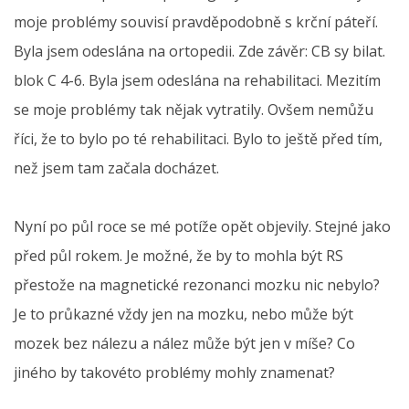
moje problémy souvisí pravděpodobně s krční páteří.
Byla jsem odeslána na ortopedii. Zde závěr: CB sy bilat.
blok C 4-6. Byla jsem odeslána na rehabilitaci. Mezitím
se moje problémy tak nějak vytratily. Ovšem nemůžu
říci, že to bylo po té rehabilitaci. Bylo to ještě před tím,
než jsem tam začala docházet.
Nyní po půl roce se mé potíže opět objevily. Stejné jako
před půl rokem. Je možné, že by to mohla být RS
přestože na magnetické rezonanci mozku nic nebylo?
Je to průkazné vždy jen na mozku, nebo může být
mozek bez nálezu a nález může být jen v míše? Co
jiného by takovéto problémy mohly znamenat?