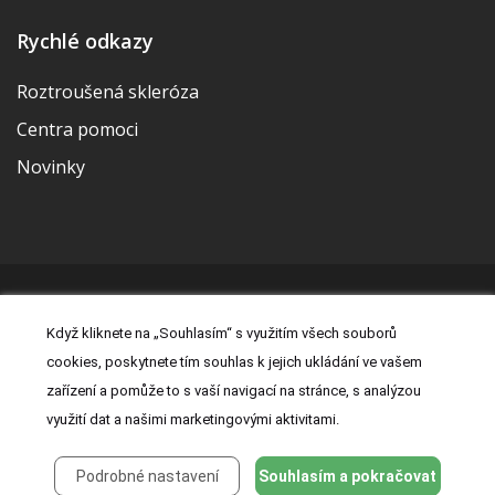
Rychlé odkazy
Roztroušená skleróza
Centra pomoci
Novinky
© 2026 | Vytvořila a udržuje Meditorial | ISSN 2533-655X |
Když kliknete na „Souhlasím“ s využitím všech souborů
Právní prohlášení
|
Prohlášení o cookies
|
Nastavení cookies
|
cookies, poskytnete tím souhlas k jejich ukládání ve vašem
Kontakt
|
Zásady zpracování osobních údajů
zařízení a pomůže to s vaší navigací na stránce, s analýzou
využití dat a našimi marketingovými aktivitami.
Podrobné nastavení
Souhlasím a pokračovat