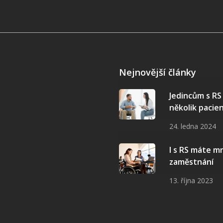
Nejnovější články
Jedincům s R
několik pacie
24. ledna 2024
I s RS máte 
zaměstnání
13. října 2023