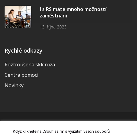
I s RS máte mnoho možností
zaměstnání
13. října 2023
Rychlé odkazy
Roztroušená skleróza
Centra pomoci
Novinky
© 2026 | Vytvořila a udržuje Meditorial | ISSN 2533-655X |
Když kliknete na „Souhlasím“ s využitím všech souborů
Právní prohlášení
|
Prohlášení o cookies
|
Nastavení cookies
|