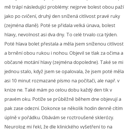
mě trápí následující problémy: nejprve bolest obou paží
jako po cvičení, druhý den snížená citlivost pravé ruky
(zejména dlaně). Poté se přidala velká únava, bolest
hlavy, nevolnost asi dva dny. To celé trvalo cca týden.
Poté hlava bolet přestala a měla jsem sníženou citlivost
a brnění obou rukou i nohou. Objevil se tlak za očima a
občasné motání hlavy (zejména dopoledne). Také se mi
jednou stalo, když jsem se opalovala, že jsem poté měla
asi 10 minut rozmazané písmo na počítači, ale např. v
knize ne. Také mám po celou dobu každý den tik v
pravém oku. Potíže se průběžně během dne objevují a
pak zase odezní. Dokonce se několik hodin denně cítím
úplně v pořádku. Obávám se roztroušené sklerózy.
Neurolog mi řekl, že dle klinického vyšetření to na