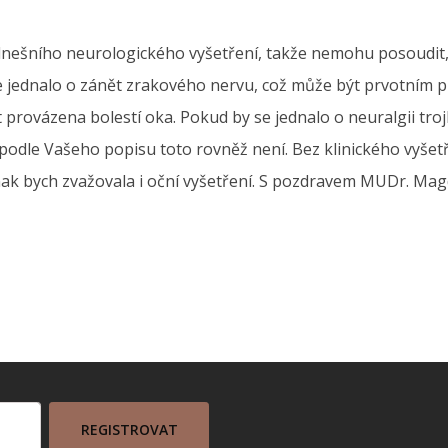
dnešního neurologického vyšetření, takže nemohu posoudit,
e jednalo o zánět zrakového nervu, což může být prvotním p
provázena bolestí oka. Pokud by se jednalo o neuralgii tro
odle Vašeho popisu toto rovněž není. Bez klinického vyšet
inak bych zvažovala i oční vyšetření. S pozdravem MUDr. Ma
REGISTROVAT