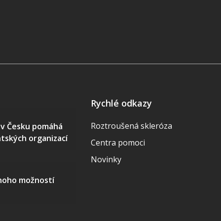
Rychlé odkazy
Roztroušená skleróza
S v Česku pomáhá
ntských organizací
Centra pomoci
Novinky
mnoho možností