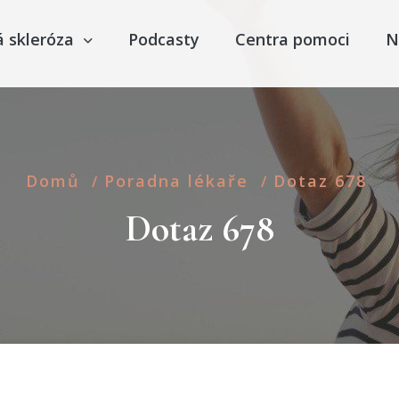
á skleróza
Podcasty
Centra pomoci
N
Domů
Poradna lékaře
Dotaz 678
/
/
Dotaz 678