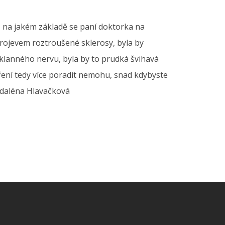
 na jakém základě se paní doktorka na
rojevem roztroušené sklerosy, byla by
jklanného nervu, byla by to prudká švihavá
ření tedy více poradit nemohu, snad kdybyste
gdaléna Hlavačková