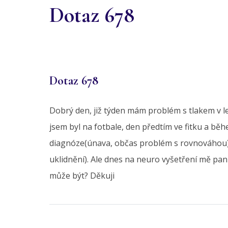
Dotaz 678
Dotaz 678
Dobrý den, již týden mám problém s tlakem v l
jsem byl na fotbale, den předtím ve fitku a b
diagnóze(únava, občas problém s rovnováhou) V
uklidnění). Ale dnes na neuro vyšetření mě pan
může být? Děkuji