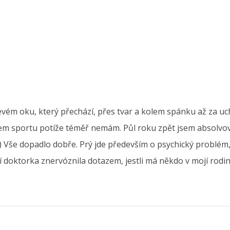
evém oku, který přechází, přes tvar a kolem spánku až za u
ěhem sportu potíže téměř nemám. Půl roku zpět jsem absolvo
še dopadlo dobře. Prý jde především o psychický problém, je
í doktorka znervóznila dotazem, jestli má někdo v mojí rodi