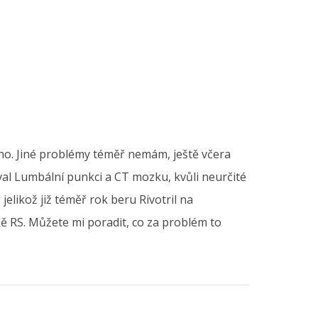
cho. Jiné problémy téměř nemám, ještě včera
val Lumbální punkci a CT mozku, kvůli neurčité
likož již téměř rok beru Rivotril na
ně RS. Můžete mi poradit, co za problém to