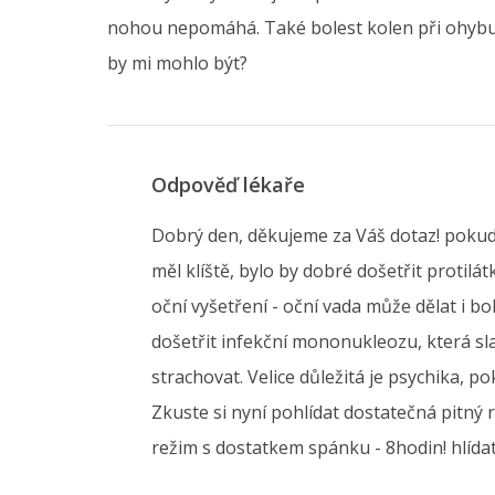
nohou nepomáhá. Také bolest kolen při ohybu 
by mi mohlo být?
Odpověď lékaře
Dobrý den, děkujeme za Váš dotaz! pokud 
měl klíště, bylo by dobré došetřit protilá
oční vyšetření - oční vada může dělat i bo
došetřit infekční mononukleozu, která s
strachovat. Velice důležitá je psychika,
Zkuste si nyní pohlídat dostatečná pitný 
režim s dostatkem spánku - 8hodin! hlídat