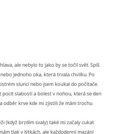
ava, ale nebylo to jako by se točil svět. Spíš
 nebo jednoho oka, která trvala chvilku. Po
 ostrém slunci nebo jsem koukal do počítače.
t pocit slabosti a bolest v nohou, která se den
 odběr krve kde mi zjistili že mám trochu
ěži (když brzdím svaly) také mi začaly cukat
 mám tlak v lýtkách, ale každodenní mazání