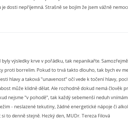
je dosti nepříjemná. Strašně se bojím že jsem vážně nemoc
byly výsledky krve v pořádku, tak nepanikařte. Samozřejmě 
tky proti borrelim. Pokud to trvá takto dlouho, tak bych ev m
lesti hlavy a taková "unavenost" očí vede k točení hlavy, po
labost může klidně dělat. Ale rozhodně dokud nemá člověk p
 pokud nejsme "v pohodě", tak každý sebemenší neduh vnímám
režim - neslazené tekutiny, žádné energetické nápoje či alko
 si to denně stejně. Hezký den, MUDr. Tereza Filová