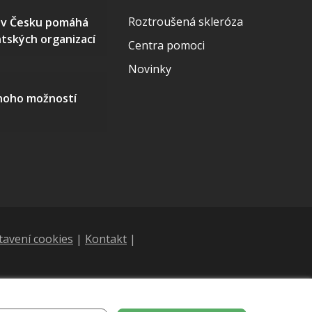
Roztroušená skleróza
S v Česku pomáhá
ntských organizací
Centra pomoci
Novinky
mnoho možností
tavení cookies
|
Kontakt
|