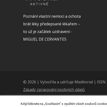
Poznání vlastní nemoci a ochota
brát léky předepsané lékařem –
to už je začátek uzdravení -
MIGUEL DE CERVANTES
© 2026 | Vytvořila a udržuje Meditorial | ISS
Zásady zpracování osobních údajů
Když kliknete na „Souhlasím“ s využitím všech souborů cookies