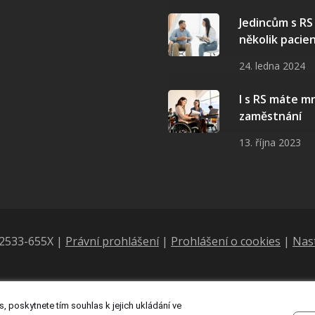
Jedincům s R
několik pacie
24. ledna 2024
I s RS máte 
zaměstnání
13. října 2023
N 2533-655X |
Právní prohlášení
|
Prohlášení o cookies
|
Nas
, poskytnete tím souhlas k jejich ukládání ve