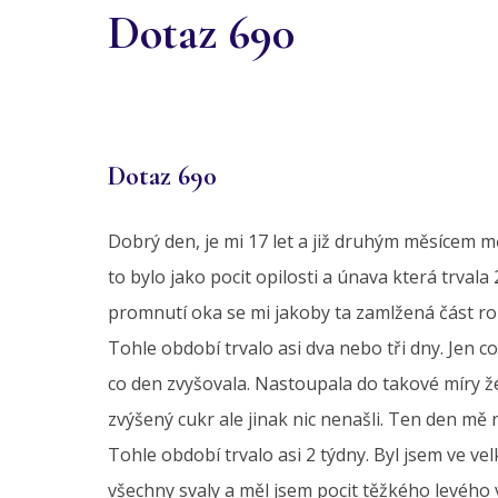
Dotaz 690
Dotaz 690
Dobrý den, je mi 17 let a již druhým měsícem mě 
to bylo jako pocit opilosti a únava která trval
promnutí oka se mi jakoby ta zamlžená část roz
Tohle období trvalo asi dva nebo tři dny. Jen co
co den zvyšovala. Nastoupala do takové míry že
zvýšený cukr ale jinak nic nenašli. Ten den mě n
Tohle období trvalo asi 2 týdny. Byl jsem ve vel
všechny svaly a měl jsem pocit těžkého levého 