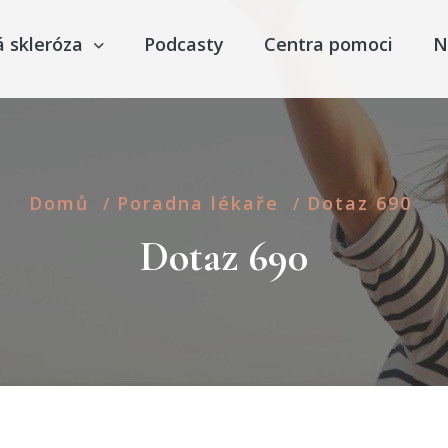
á skleróza
Podcasty
Centra pomoci
N
Domů
Poradna lékaře
Dotaz 690
/
/
Dotaz 690