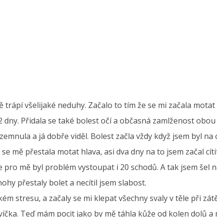
trápí všelijaké neduhy. Začalo to tím že se mi začala motat hl
a 2 dny. Přidala se také bolest očí a občasná zamlženost obou
emnula a já dobře viděl. Bolest začla vždy když jsem byl na
 se mě přestala motat hlava, asi dva dny na to jsem začal cíti
 pro mě byl problém vystoupat i 20 schodů. A tak jsem šel na
ohy přestaly bolet a necítil jsem slabost.
kém stresu, a začaly se mi klepat všechny svaly v těle při zát
víčka. Teď mám pocit jako by mě táhla kůže od kolen dolů a