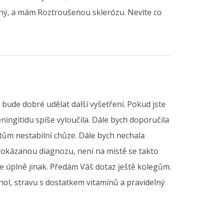
ný, a mám Roztroušenou sklerózu. Nevíte co
bude dobré udělat další vyšetření. Pokud jste
eningitidu spíše vyloučila. Dále bych doporučila
citům nestabilní chůze. Dále bych nechala
rokázanou diagnozu, není na místě se takto
e úplně jinak. Předám Váš dotaz ještě kolegům.
hol, stravu s dostatkem vitamínů a pravidelný