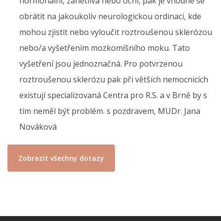
hormonální, zánětlivá nebo oční, pak je vhodné se
obrátit na jakoukoliv neurologickou ordinaci, kde
mohou zjistit nebo vyloučit roztroušenou sklerózou
nebo/a vyšetřením mozkomíšního moku. Tato
vyšetření jsou jednoznačná. Pro potvrzenou
roztroušenou sklerózu pak při větších nemocnicích
existují specializovaná Centra pro R.S. a v Brně by s
tím neměl být problém. s pozdravem, MUDr. Jana
Nováková
Zobrazit všechny dotazy