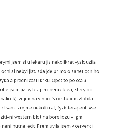
ymi jsem si u lekaru jiz nekolikrat vyslouzila
ni si nebyl jist, zda jde primo o zanet ocniho
zyka a predni casti krku. Opet to po cca 3
dobe jsem jiz byla v peci neurologa, ktery mi
malicek), zejmena v noci. S odstupem zlobila
orl samozrejme nekolikrat, fyzioterapeut, vse
itivni western blot na boreliozu v igm,
neni nutne lecit. Premluvila jsem v cervenci