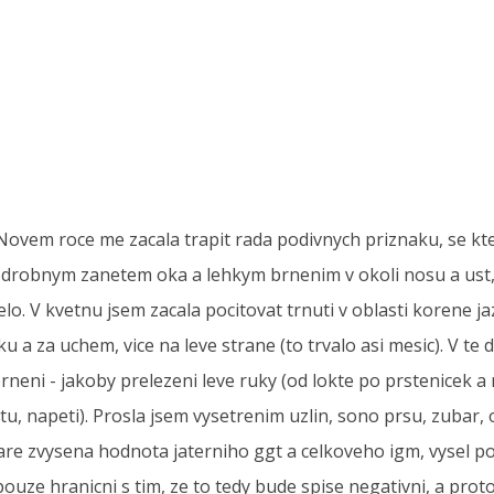
Novem roce me zacala trapit rada podivnych priznaku, se kter
drobnym zanetem oka a lehkym brnenim v okoli nosu a ust, oc
lo. V kvetnu jsem zacala pocitovat trnuti v oblasti korene ja
 a za uchem, vice na leve strane (to trvalo asi mesic). V te 
rneni - jakoby prelezeni leve ruky (od lokte po prstenicek a 
u, napeti). Prosla jsem vysetrenim uzlin, sono prsu, zubar, 
are zvysena hodnota jaterniho ggt a celkoveho igm, vysel poz
ze hranicni s tim, ze to tedy bude spise negativni, a proto 