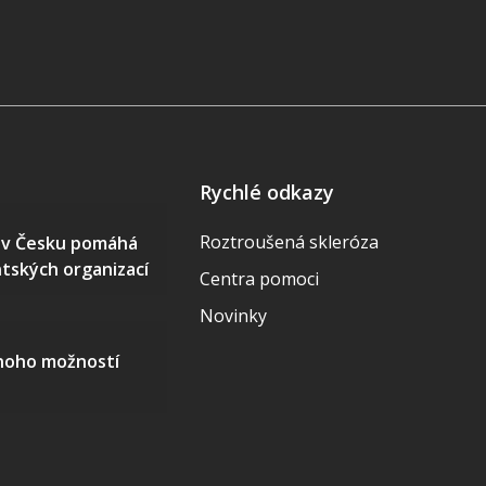
Rychlé odkazy
Roztroušená skleróza
S v Česku pomáhá
ntských organizací
Centra pomoci
Novinky
mnoho možností