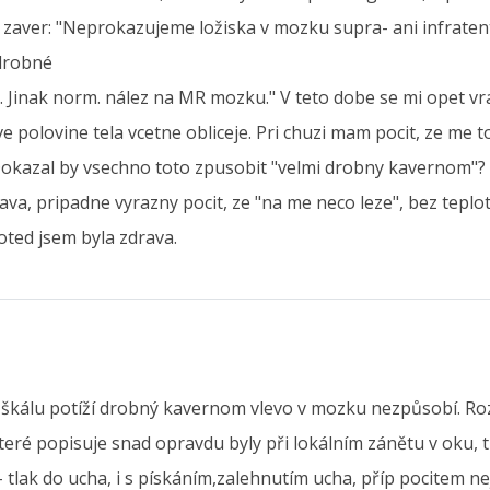
zaver: "Neprokazujeme ložiska v mozku supra- ani infratento
 drobné
 Jinak norm. nález na MR mozku." V teto dobe se mi opet vra
e polovine tela vcetne obliceje. Pri chuzi mam pocit, ze me to
Dokazal by vsechno toto zpusobit "velmi drobny kavernom"? V
ava, pripadne vyrazny pocit, ze "na me neco leze", bez teplo
oted jsem byla zdrava.
ní škálu potíží drobný kavernom vlevo v mozku nezpůsobí. R
teré popisuje snad opravdu byly při lokálním zánětu v oku, 
- tlak do ucha, i s pískáním,zalehnutím ucha, příp pocitem ne