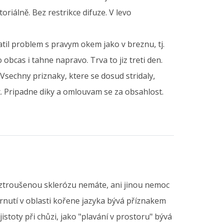
riálně. Bez restrikce difuze. V levo
til problem s pravym okem jako v breznu, tj.
 obcas i tahne napravo. Trva to jiz treti den.
sechny priznaky, ktere se dosud stridaly,
t. Pripadne diky a omlouvam se za obsahlost.
oztroušenou sklerózu nemáte, ani jinou nemoc
trnutí v oblasti kořene jazyka bývá příznakem
jistoty při chůzi, jako "plavání v prostoru" bývá