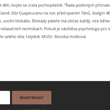
ěti, bojíte se zcela pochopitelně. "Řada podivných příznaků"
učasně 2tbl Guajacuranu na noc před spaním 7dnů, Ibalgin 4
ře, uvolní blokádu. Blokády páteře má občas každý, více běh
v relaxačních technikách. Pokud je návštěva psychologa pro 
e celého těla 1xtýdně. MUDr. Monika Holíková
REGISTROVAT