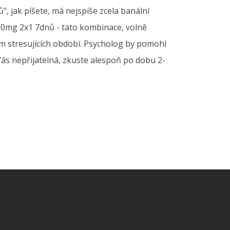
, jak píšete, má nejspíše zcela banální
00mg 2x1 7dnů - tato kombinace, volně
em stresujících období. Psycholog by pomohl
Vás nepřijatelná, zkuste alespoň po dobu 2-