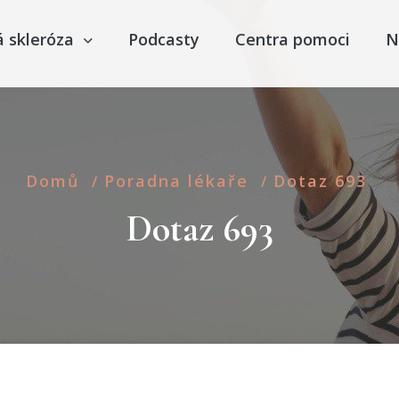
á skleróza
Podcasty
Centra pomoci
N
Domů
Poradna lékaře
Dotaz 693
/
/
Dotaz 693