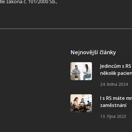
e zákona č. 101/2000 Sb.,
Nejnovější články
Jedincům s R
několik pacie
24. ledna 2024
I s RS máte 
zaměstnání
13. října 2023