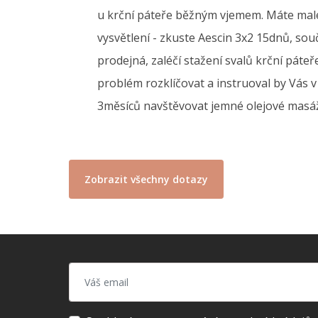
u krční páteře běžným vjemem. Máte malé d
vysvětlení - zkuste Aescin 3x2 15dnů, so
prodejná, zaléčí stažení svalů krční páte
problém rozklíčovat a instruoval by Vás 
3měsíců navštěvovat jemné olejové masáž
Zobrazit všechny dotazy