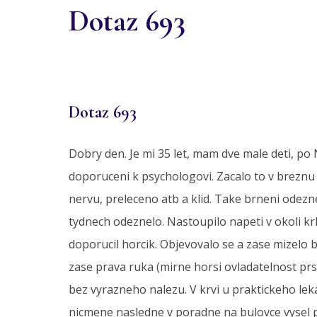
Dotaz 693
Dotaz 693
Dobry den. Je mi 35 let, mam dve male deti, po 
doporuceni k psychologovi. Zacalo to v breznu 
nervu, preleceno atb a klid. Take brneni odezne
tydnech odeznelo. Nastoupilo napeti v okoli krku
doporucil horcik. Objevovalo se a zase mizelo b
zase prava ruka (mirne horsi ovladatelnost prst
bez vyrazneho nalezu. V krvi u praktickeho lek
nicmene nasledne v poradne na bulovce vysel pou