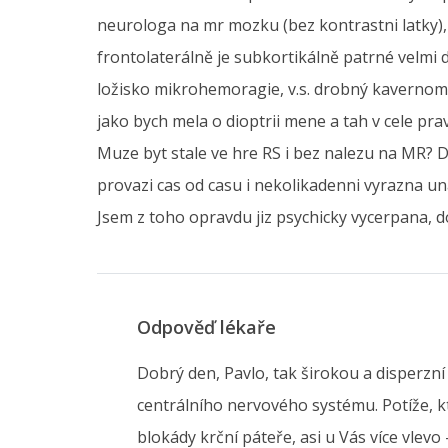
neurologa na mr mozku (bez kontrastni latky), 
frontolaterálně je subkortikálně patrné velmi
ložisko mikrohemoragie, v.s. drobný kavernom.
jako bych mela o dioptrii mene a tah v cele prav
Muze byt stale ve hre RS i bez nalezu na MR? 
provazi cas od casu i nekolikadenni vyrazna un
Jsem z toho opravdu jiz psychicky vycerpana, d
Odpověď lékaře
Dobrý den, Pavlo, tak širokou a disperz
centrálního nervového systému. Potíže, k
blokády krční páteře, asi u Vás více vlevo 