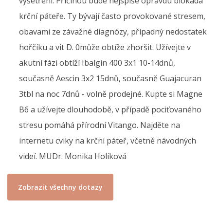
vyšetření. Příčinou bude nejspíše opravdu blokáda
krční páteře. Ty bývají často provokované stresem,
obavami ze závažné diagnózy, případný nedostatek
hořčíku a vit D. 0může obtíže zhoršit. Užívejte v
akutní fázi obtíží Ibalgin 400 3x1 10-14dnů,
současně Aescin 3x2 15dnů, současně Guajacuran
3tbl na noc 7dnů - volně prodejné. Kupte si Magne
B6 a užívejte dlouhodobě, v případě pociťovaného
stresu pomáhá přírodní Vitango. Najděte na
internetu cviky na krční páteř, včetně návodných
videí. MUDr. Monika Holíková
Zobrazit všechny dotazy