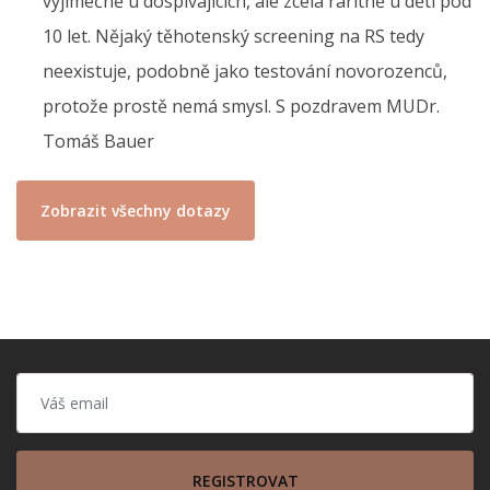
výjimečně u dospívajících, ale zcela raritně u dětí pod
10 let. Nějaký těhotenský screening na RS tedy
neexistuje, podobně jako testování novorozenců,
protože prostě nemá smysl. S pozdravem MUDr.
Tomáš Bauer
Zobrazit všechny dotazy
REGISTROVAT