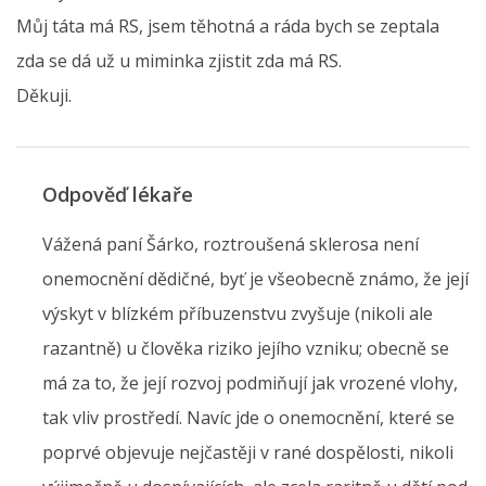
Můj táta má RS, jsem těhotná a ráda bych se zeptala
zda se dá už u miminka zjistit zda má RS.
Děkuji.
Odpověď lékaře
Vážená paní Šárko, roztroušená sklerosa není
onemocnění dědičné, byť je všeobecně známo, že její
výskyt v blízkém příbuzenstvu zvyšuje (nikoli ale
razantně) u člověka riziko jejího vzniku; obecně se
má za to, že její rozvoj podmiňují jak vrozené vlohy,
tak vliv prostředí. Navíc jde o onemocnění, které se
poprvé objevuje nejčastěji v rané dospělosti, nikoli