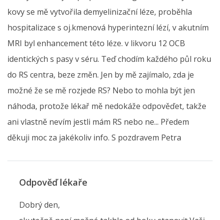
kovy se mě vytvořila demyelinizační léze, proběhla
hospitalizace s oj.kmenová hyperintezní lézí, v akutním
MRI byl enhancement této léze. v likvoru 12 OCB
identických s pasy v séru. Teď chodím každého půl roku
do RS centra, beze změn. Jen by mě zajímalo, zda je
možné že se mě rozjede RS? Nebo to mohla být jen
náhoda, protože lékař mě nedokáže odpověďet, takže
ani vlastně nevím jestli mám RS nebo ne... Předem
děkuji moc za jakékoliv info. S pozdravem Petra
Odpověď lékaře
Dobrý den,