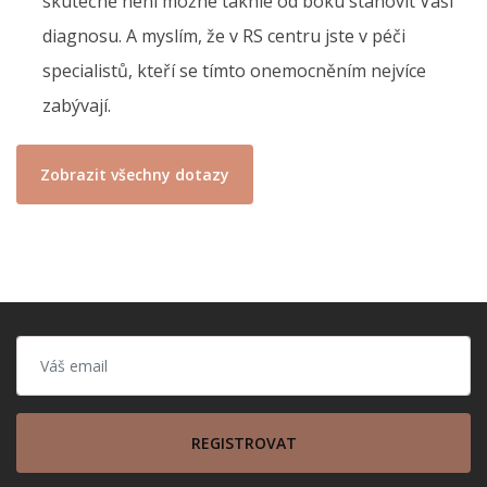
skutečně není možné takhle od boku stanovit Vaši
diagnosu. A myslím, že v RS centru jste v péči
specialistů, kteří se tímto onemocněním nejvíce
zabývají.
Zobrazit všechny dotazy
REGISTROVAT