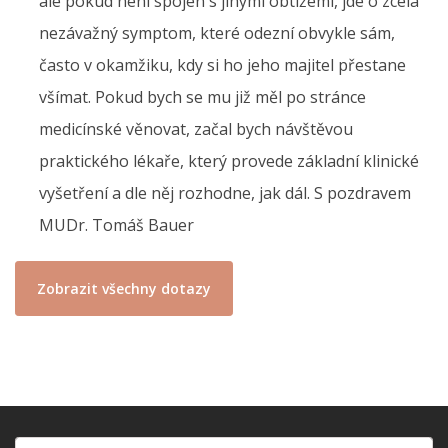
ale pokud není spojen s jinými obtížemi, jde o zcela
nezávažný symptom, které odezní obvykle sám,
často v okamžiku, kdy si ho jeho majitel přestane
všímat. Pokud bych se mu již měl po stránce
medicínské věnovat, začal bych návštěvou
praktického lékaře, který provede základní klinické
vyšetření a dle něj rozhodne, jak dál. S pozdravem
MUDr. Tomáš Bauer
Zobrazit všechny dotazy