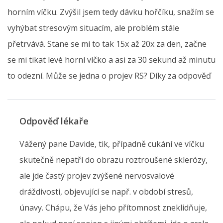
horním víčku. Zvýšil jsem tedy dávku hořčíku, snažím se
vyhýbat stresovým situacím, ale problém stále
přetrvává. Stane se mi to tak 15x až 20x za den, začne
se mi tikat levé horní víčko a asi za 30 sekund až minutu
to odezní. Může se jedna o projev RS? Díky za odpověď
Odpověď lékaře
Vážený pane Davide, tik, případně cukání ve víčku
skutečně nepatří do obrazu roztroušené sklerózy,
ale jde častý projev zvýšené nervosvalové
dráždivosti, objevující se např. v období stresů,
únavy. Chápu, že Vás jeho přítomnost zneklidňuje,