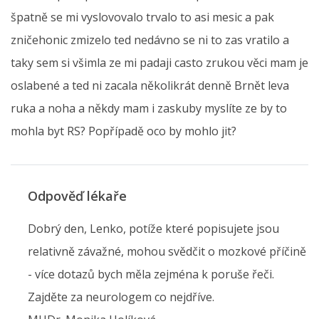
špatně se mi vyslovovalo trvalo to asi mesic a pak
zničehonic zmizelo ted nedávno se ni to zas vratilo a
taky sem si všimla ze mi padaji casto zrukou věci mam je
oslabené a ted ni zacala několikrát denně Brnět leva
ruka a noha a někdy mam i zaskuby myslíte ze by to
mohla byt RS? Popřípadě oco by mohlo jit?
Odpověď lékaře
Dobrý den, Lenko, potíže které popisujete jsou
relativně závažné, mohou svědčit o mozkové příčině
- více dotazů bych měla zejména k poruše řeči.
Zajděte za neurologem co nejdříve.