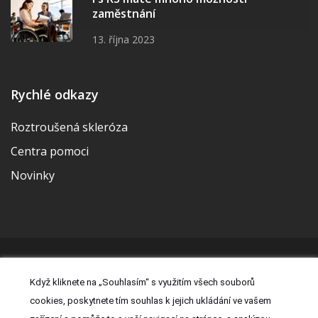
zaměstnání
13. října 2023
Rychlé odkazy
Roztroušená skleróza
Centra pomoci
Novinky
© 2026 | Vytvořila a udržuje Meditorial | ISSN 2533-655X |
Když kliknete na „Souhlasím“ s využitím všech souborů
Právní prohlášení
|
Prohlášení o cookies
|
Nastavení cookies
|
cookies, poskytnete tím souhlas k jejich ukládání ve vašem
Kontakt
|
Zásady zpracování osobních údajů