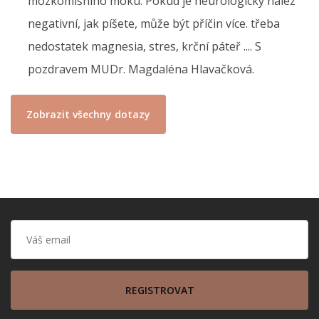
mozkomíšního moku. Pokud je neurologický nález
negativní, jak píšete, může být příčin více. třeba
nedostatek magnesia, stres, krční páteř .... S
pozdravem MUDr. Magdaléna Hlavačková.
Zobrazit všechny dotazy
REGISTROVAT