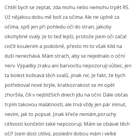
Chtěl bych se zeptat, zda mohu nebo nemohu trpět RS.
Už nějakou dobu mě bolí za očima. Ale ne úplně za
očima, spíš jen při pohledu očí do stran, jakoby
okohybné svaly. Je to teď lepší, protože jsem oči začal
cvičit koulením a podobně, přesto mi to však klid na
duši nenechává. Mám strach, aby se nejednalo o oční
nerv. Výpadky zraku ani barvocitu nepozoruji vůbec, jen
ta bolest kolísavá těch svalů, jinak nic. Je fakt, že bych
potřeboval nové brýle, kratkozrakost se mi opět
zhoršila, čili v nejbližších dnech jdu na oční. Dále občas
trpím takovou malátností, ale trvá vždy jen pár minut,
nevím, jak to popsat. Jinak křeče nemám,poruchy
citlivosti končetin také nepozoruji. Mám se obávat těch
očí? Jsem dost citlivý, poslední dobou mám i velké