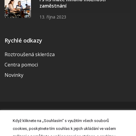
zaměstnání
13. října 2023
Rychlé odkazy
Roztroušená skleróza
Centra pomoci
Novinky
© 2026 | Vytvořila a udržuje Meditorial | ISSN 2533-655X |
Když kliknete na „Souhlasím“ s využitím všech souborů
Právní prohlášení
|
Prohlášení o cookies
|
Nastavení cookies
|
cookies, poskytnete tím souhlas k jejich ukládání ve vašem
Kontakt
|
Zásady zpracování osobních údajů