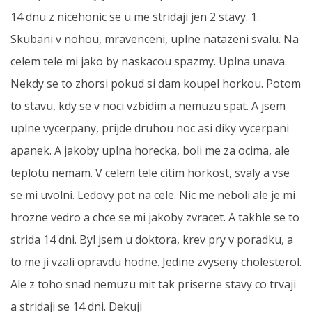
14 dnu z nicehonic se u me stridaji jen 2 stavy. 1.
Skubani v nohou, mravenceni, uplne natazeni svalu. Na
celem tele mi jako by naskacou spazmy. Uplna unava.
Nekdy se to zhorsi pokud si dam koupel horkou. Potom
to stavu, kdy se v noci vzbidim a nemuzu spat. A jsem
uplne vycerpany, prijde druhou noc asi diky vycerpani
apanek. A jakoby uplna horecka, boli me za ocima, ale
teplotu nemam. V celem tele citim horkost, svaly a vse
se mi uvolni. Ledovy pot na cele. Nic me neboli ale je mi
hrozne vedro a chce se mi jakoby zvracet. A takhle se to
strida 14 dni. Byl jsem u doktora, krev pry v poradku, a
to me ji vzali opravdu hodne. Jedine zvyseny cholesterol.
Ale z toho snad nemuzu mit tak priserne stavy co trvaji
a stridaji se 14 dni. Dekuji