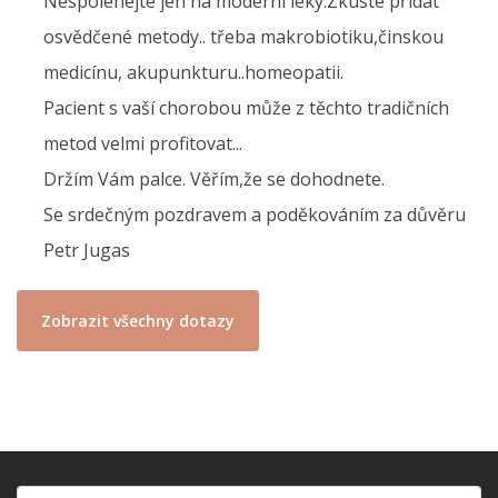
Nespoléhejte jen na moderní léky.Zkuste přidat
osvědčené metody.. třeba makrobiotiku,činskou
medicínu, akupunkturu..homeopatii.
Pacient s vaší chorobou může z těchto tradičních
metod velmi profitovat...
Držím Vám palce. Věřím,že se dohodnete.
Se srdečným pozdravem a poděkováním za důvěru
Petr Jugas
Zobrazit všechny dotazy