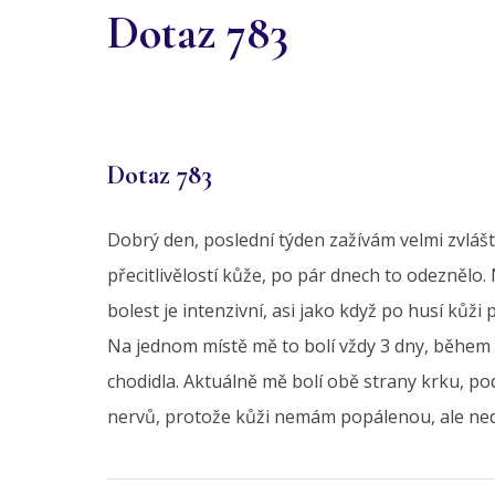
Dotaz 783
Dotaz 783
Dobrý den, poslední týden zažívám velmi zvláštn
přecitlivělostí kůže, po pár dnech to odeznělo. 
bolest je intenzivní, asi jako když po husí kůž
Na jednom místě mě to bolí vždy 3 dny, během dn
chodidla. Aktuálně mě bolí obě strany krku, pod
nervů, protože kůži nemám popálenou, ale nedoč