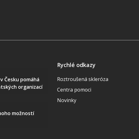
Rychlé odkazy
Roztroušená skleróza
S v Česku pomáhá
ntských organizací
Centra pomoci
Novinky
mnoho možností