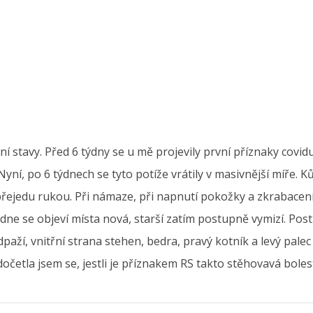
í stavy. Před 6 týdny se u mě projevily první příznaky covid
Nyní, po 6 týdnech se tyto potíže vrátily v masivnější míře. K
i přejedu rukou. Při námaze, při napnutí pokožky a zkrabacení 
e se objeví místa nová, starší zatím postupně vymizí. Postiž
paží, vnitřní strana stehen, bedra, pravý kotník a levý palec
etla jsem se, jestli je příznakem RS takto stěhovavá bolest