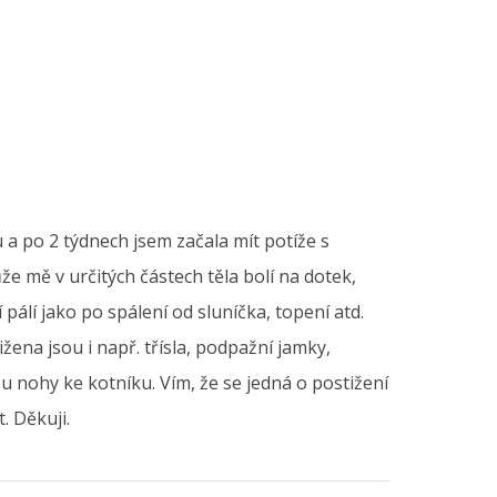
u a po 2 týdnech jsem začala mít potíže s
ůže mě v určitých částech těla bolí na dotek,
pálí jako po spálení od sluníčka, topení atd.
ena jsou i např. třísla, podpažní jamky,
 u nohy ke kotníku. Vím, že se jedná o postižení
. Děkuji.