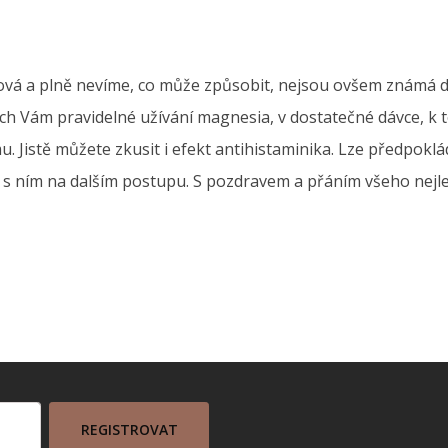
ová a plně nevíme, co může způsobit, nejsou ovšem známá da
 Vám pravidelné užívání magnesia, v dostatečné dávce, k t
 Jistě můžete zkusit i efekt antihistaminika. Lze předpoklád
e s ním na dalším postupu. S pozdravem a přáním všeho nej
REGISTROVAT