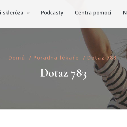
á skleróza
Podcasty
Centra pomoci
N
Domů
Poradna lékaře
Dotaz 783
/
/
Dotaz 783