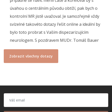
případně se navíc měnil čase a koreloval by s
úvahou o centrálním původu obtíží, pak bych o
kontrolní MR jistě uvažoval. Je samozřejmě vždy
svízelné takovéto dotazy řešit online a ideální by
bylo toto probrat s Vaším dispezarizujícím
neurologem. S pozdravem MUDr. Tomáš Bauer
Zobrazit všechny dotazy