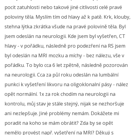
pocit zatuhlosti nebo takové jiné citlivosti celé pravé
poloviny těla. Myslím tím od hlavy až k patě. Krk, klouby,
stehna lýtka zkrátka všude na pravé polovině těla. Byl
jsem odeslán na neurologii. Kde jsem byl vyšetřen, CT
hlavy - v pořádku, následně pro podezření na RS jsem
byl odeslán na MRI mozku a míchy - bez nálezu, vše v
pořádku. To bylo cca 6 let zpětně, následně pozorován
na neurologii. Cca za půl roku odeslán na lumbální
punkci k vyšetření likvoru na oligoklonalní pásy - nález
opět normální. 1x za rok chodím na neurologii na
kontrolu, můj stav je stále stejný, nijak se nezhoršuje
ani nezlepšuje. Jiné problémy nemám. Dokážete mi
poradit na koho se mám obrátit? Zda by se opět
nemělo provést např. vyšetření na MRI? Děkuji s