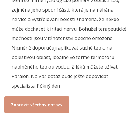
Mění se mírně fyziologické poměry v oblasti zad,
zejména jeho spodní části, která je namáhána
nejvíce a vystřelování bolesti znamená, že někde
může docházet k iritaci nervu. Bohužel terapeutické
možnosti jsou v těhotenství obecně omezené.
Nicméně doporučuji aplikovat suché teplo na
bolestivou oblast, ideálně ve formě termoforu
naplněného teplou vodou. Z léků můžete užívat
Paralen. Na Váš dotaz bude ještě odpovídat
specialista. Pěkný den
Zobrazit všechny dotazy