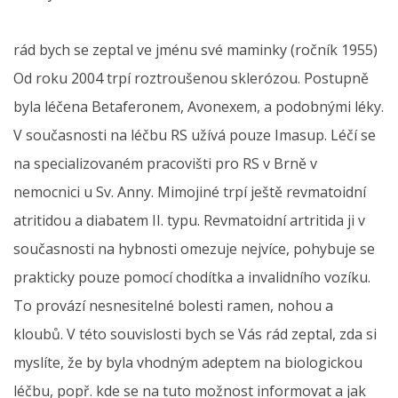
rád bych se zeptal ve jménu své maminky (ročník 1955)
Od roku 2004 trpí roztroušenou sklerózou. Postupně
byla léčena Betaferonem, Avonexem, a podobnými léky.
V současnosti na léčbu RS užívá pouze Imasup. Léčí se
na specializovaném pracovišti pro RS v Brně v
nemocnici u Sv. Anny. Mimojiné trpí ještě revmatoidní
atritidou a diabatem II. typu. Revmatoidní artritida ji v
současnosti na hybnosti omezuje nejvíce, pohybuje se
prakticky pouze pomocí chodítka a invalidního vozíku.
To provází nesnesitelné bolesti ramen, nohou a
kloubů. V této souvislosti bych se Vás rád zeptal, zda si
myslíte, že by byla vhodným adeptem na biologickou
léčbu, popř. kde se na tuto možnost informovat a jak