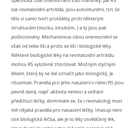
specifická. Obě onemocnění Vaší maminky, jak RS
tak revmatoidní artritida, jsou autoimunitní, tzn. že
tělo si samo tvoří protilátky proti některým
strukturám (mozku, kloubům...) a ty jsou pak
poškozovány. Mechanismus obou onemocnění se
však od sebe liší a proto se liší i biologické léky.
Některé biologické léky na revmatoidní artritidu
mohou RS vyloženě zhoršovat. Možným styčným
lékem, který by se dal označit jako biologický, je
rituximab. Pravidla pro jeho nasazení v rámci RS jsou
pevně daná, např. aktivita nemoci a selhání
předchozí léčby, domnívám se, že i revmatolog musí
mít nějaká pravidla pro nasazení léčby. Imasup není
sice biologická léčba, ale je to léty osvědčený lék,