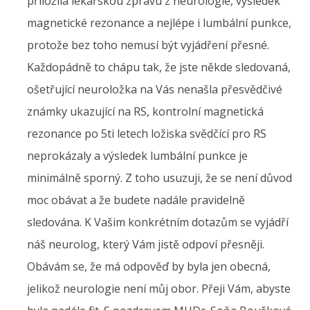
přiložila lékařskou zprávu z neurologie, výsledek
magnetické rezonance a nejlépe i lumbální punkce,
protože bez toho nemusí být vyjádření přesné.
Každopádně to chápu tak, že jste někde sledovaná,
ošetřující neuroložka na Vás nenašla přesvědčivé
známky ukazující na RS, kontrolní magnetická
rezonance po 5ti letech ložiska svědčící pro RS
neprokázaly a výsledek lumbální punkce je
minimálně sporný. Z toho usuzuji, že se není důvod
moc obávat a že budete nadále pravidelně
sledována. K Vašim konkrétním dotazům se vyjádří
náš neurolog, který Vám jistě odpoví přesněji.
Obávám se, že má odpověď by byla jen obecná,
jelikož neurologie není můj obor. Přeji Vám, abyste