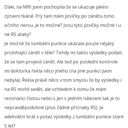
Dále, na MRI jsem pochopila že se ukazuje jakési
zjizvení tkáně. Prý tam mám jizvičky po zánětu toho
očního nervu, je to možné? Jsou tyto jizvičky možné i u
ne RS ataky?
Je možné že lumbální punkce ukázala pouze nějaký
probíhající zánět v těle? Tehdy mi takto výsledky podali,
že se tam projevil zánět. Ale teď po poslední kontrole
mi doktorka řekla něco jiného (na jiné punkci jsem
nebyla). Řekla právě něco v tom smyslu že by výsledky i
na RS mohli sedět, ale vzhledem k tomu že mám
rezonanci čistou nebo s jen s jedním nálezem tak je to
nepravděpodobné (plus žádné příznaky RS). Je
adekvátní brát v potaz výsledky z lumbální punkce staré
5 let?