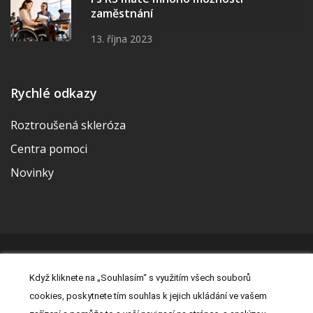
zaměstnání
13. října 2023
Rychlé odkazy
Roztroušená skleróza
Centra pomoci
Novinky
© 2026 | Vytvořila a udržuje Meditorial | ISSN 2533-655X |
Když kliknete na „Souhlasím“ s využitím všech souborů
Právní prohlášení
|
Prohlášení o cookies
|
Nastavení cookies
|
cookies, poskytnete tím souhlas k jejich ukládání ve vašem
Kontakt
|
Zásady zpracování osobních údajů