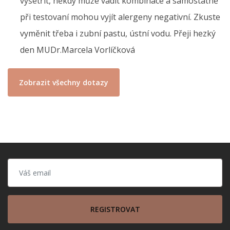
vyšetřit, někdy může vadit kombinace a samostatně
při testovaní mohou vyjít alergeny negativní. Zkuste
vyměnit třeba i zubní pastu, ústní vodu. Přeji hezký
den MUDr.Marcela Vorlíčková
Zobrazit všechny dotazy
REGISTROVAT