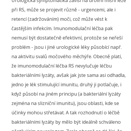
Urologická symptomatika závisí na úrovni míšní léze
při RS, může se projevit různě - urgencemi, ale i
retencí (zadržováním) moči, což může vést k
častějším infekcím. Imunomodulační léčba pak
nemusí být dostatečně efektivní, protože se neřeší
problém - jsou i jiné urologické léky působící např.
na aktivitu svalů močového měchýře. Obecně platí,
že imunomodulační léčba RS nevylučuje léčbu
bakteriálními lyzáty, avšak jak jste sama asi odhadla,
jedno je lék stimulující imunitu, druhý ji potlačuje, i
když působí na jiném principu (a bakteriální lyzáty
zejména na slizniční imunitu), jsou oblasti, kde se
účinky mohou střetávat. A tak rozhodnutí o léčbě
bakteriálními lyzáty by mělo být ideálně schváleno