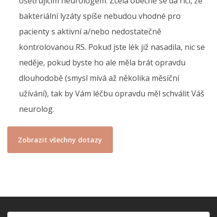
ošetřujícím neurologem. Zcela obecně se dá říci, že
bakteriální lyzáty spíše nebudou vhodné pro
pacienty s aktivní a/nebo nedostatečně
kontrolovanou RS. Pokud jste lék již nasadila, nic se
neděje, pokud byste ho ale měla brát opravdu
dlouhodobě (smysl mívá až několika měsíční
užívání), tak by Vám léčbu opravdu měl schválit Váš
neurolog.
Zobrazit všechny dotazy