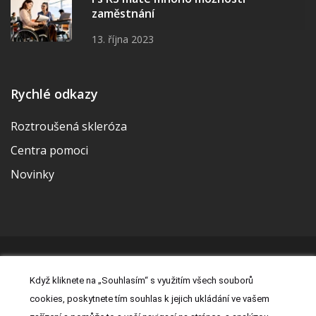
zaměstnání
13. října 2023
Rychlé odkazy
Roztroušená skleróza
Centra pomoci
Novinky
© 2026 | Vytvořila a udržuje Meditorial | ISSN 2533-655X |
Když kliknete na „Souhlasím“ s využitím všech souborů
Právní prohlášení
|
Prohlášení o cookies
|
Nastavení cookies
|
cookies, poskytnete tím souhlas k jejich ukládání ve vašem
Kontakt
|
Zásady zpracování osobních údajů