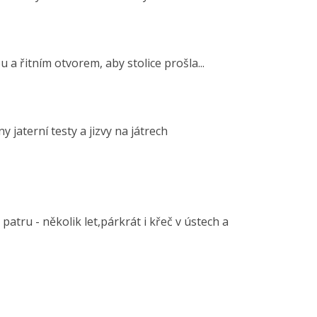
a řitním otvorem, aby stolice prošla...
 jaterní testy a jizvy na játrech
patru - několik let,párkrát i křeč v ústech a