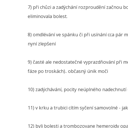
7) při chůzi a zadýchání rozproudění začnou bol
eliminovala bolest.
8) omdlévání ve spánku či při usínání cca pár mě
nyní zlepšení
9) časté ale nedostatečné vyprazdňování při mo
fáze po troskách).. občasný únik moči
10) zadýchávání, pocity neúplného nadechnutí 
11) v krku a trubici cítím syčení samovolné - ja
12) byli bolesti a trombozovane hemeroidy opakov