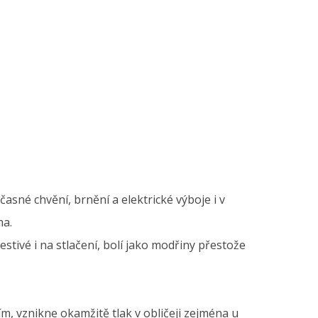
asné chvění, brnění a elektrické výboje i v
ma.
estivé i na stlačení, bolí jako modřiny přestože
ím, vznikne okamžitě tlak v obličeji zejména u