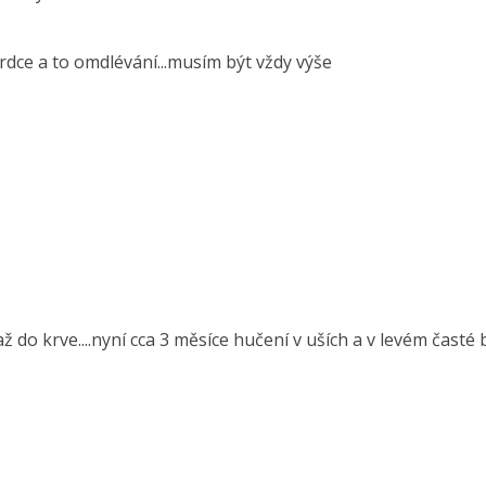
srdce a to omdlévání...musím být vždy výše
až do krve....nyní cca 3 měsíce hučení v uších a v levém časté 