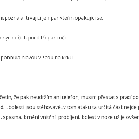
epoznala, trvající jen pár vteřin opakující se.
řených očích pocit třepání očí.
h pohnula hlavou v zadu na krku.
ončetin, že pak neudržím ani telefon, musím přestat s prací 
d. ...bolesti jsou stěhovavé...v tom ataku ta určitá část nejde
, spasma, brnění vnitřní, probíjení, bolest v noze už je ovše