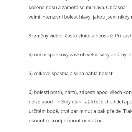
kořene nosu a zamotá se mi hlava. Občasná
velmi intenzivní bolest hlavy, jakou jsem nikdy n
3) změny vidění...často vlnité a neostré. Při zav
4) noční spánkový záškub velmi silný aniž byc
5) celkové spasma a silná náhlá bolest
6) bolesti prstů, nártů, zápěstí apod. všech k
nelze apod.... někdy dlaní, až křeče chodidel apo
určitém bodě, trvá pár minut a pak přejde. Tlak
usnout či si odpočinout nemožné.