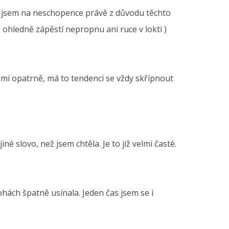
ky jsem na neschopence právě z důvodu těchto
ž ohledně zápěstí nepropnu ani ruce v lokti )
lmi opatrně, má to tendenci se vždy skřípnout
é slovo, než jsem chtěla. Je to již velmi časté.
nohách špatně usínala. Jeden čas jsem se i