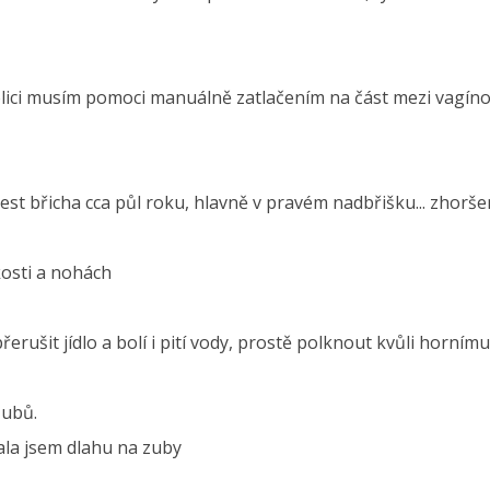
olici musím pomoci manuálně zatlačením na část mezi vagínou 
st břicha cca půl roku, hlavně v pravém nadbřišku... zhoršeny
 kosti a nohách
erušit jídlo a bolí i pití vody, prostě polknout kvůli hornímu 
zubů.
tala jsem dlahu na zuby