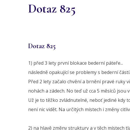
Dotaz 825
Dotaz 825
1) před 3 lety první blokace bederní páteře...
následně opakující se problemy s bederní částí
Před 2 lety začalo chvění a brnění pravé ruky v
nohách a zádech. No teď už cca 5 měsíců jsou v
Už je to těžko zvládnutelné, neboť jediné kdy t
není nic vidět. Na určitých místech i změny citliv
2) na hlavě změny struktury a v těch místech tl