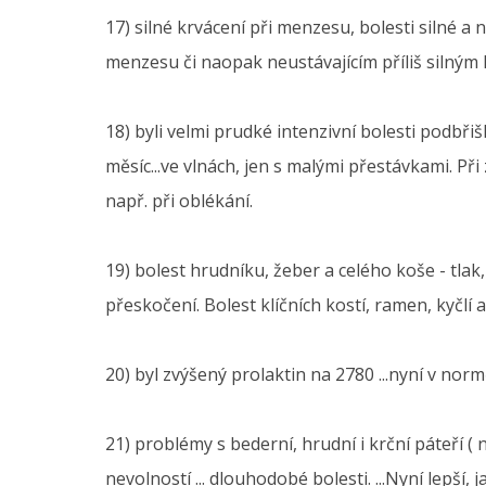
17) silné krvácení při menzesu, bolesti silné a
menzesu či naopak neustávajícím příliš silným
18) byli velmi prudké intenzivní bolesti podbři
měsíc...ve vlnách, jen s malými přestávkami. Při
např. při oblékání.
19) bolest hrudníku, žeber a celého koše - tlak,
přeskočení. Bolest klíčních kostí, ramen, kyčlí 
20) byl zvýšený prolaktin na 2780 ...nyní v no
21) problémy s bederní, hrudní i krční páteří 
nevolností ... dlouhodobé bolesti. ...Nyní lepší, j