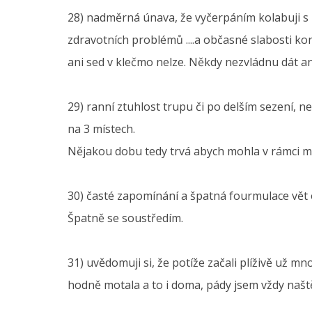
28) nadměrná únava, že vyčerpáním kolabuji s 
zdravotních problémů ....a občasné slabosti kon
ani sed v klečmo nelze. Někdy nezvládnu dát an
29) ranní ztuhlost trupu či po delším sezení,
na 3 místech.
Nějakou dobu tedy trvá abych mohla v rámci m
30) časté zapomínání a špatná fourmulace vět obč
Špatně se soustředím.
31) uvědomuji si, že potíže začali plíživě už mn
hodně motala a to i doma, pády jsem vždy naštěs