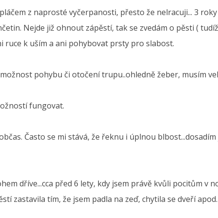
pláčem z naprosté vyčerpanosti, přesto že nelracuji... 3 ro
četin. Nejde již ohnout zápěstí, tak se zvedám o pěsti ( tudí
i ruce k uším a ani pohybovat prsty pro slabost.
 nemožnost pohybu či otočení trupu..ohledně žeber, musím ve
ožností fungovat.
as. Často se mi stává, že řeknu i úplnou blbost...dosadím jin
ohem dříve...cca před 6 lety, kdy jsem právě kvůli pocitům v 
tí zastavila tím, že jsem padla na zeď, chytila se dveří apod.