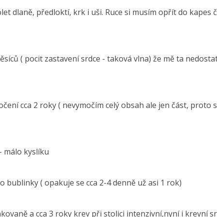
et dlaně, předloktí, krk i uši. Ruce si musím opřít do kapes 
síců ( pocit zastavení srdce - taková vlna) že mě ta nedostat
čení cca 2 roky ( nevymočím celý obsah ale jen část, proto s
- málo kyslíku
ko bublinky ( opakuje se cca 2-4 denně už asi 1 rok)
aně a cca 3 roky krev při stolici intenzivní,nyní i krevní sra