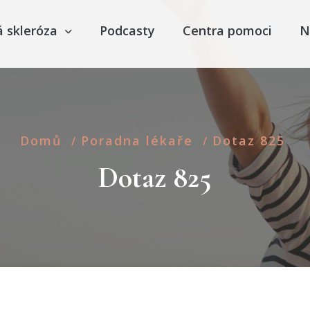
á skleróza
Podcasty
Centra pomoci
N
Domů
Poradna lékaře
Dotaz 825
/
/
Dotaz 825