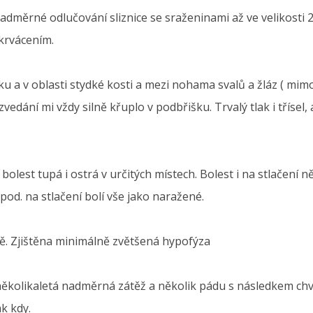
 nadměrné odlučování sliznice se sraženinami až ve velikosti
 krvácením.
šku a v oblasti stydké kosti a mezi nohama svalů a žláz ( mimo
 zvedání mi vždy silně křuplo v podbřišku. Trvalý tlak i třísel
 bolest tupá i ostrá v určitých místech. Bolest i na stlačení 
apod. na stlačení bolí vše jako naražené.
rmě. Zjištěna minimálně zvětšená hypofýza
( několikaletá nadměrná zátěž a několik pádu s následkem c
ak kdy.