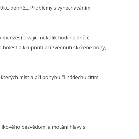
 20kc, denně.... Problémy s vynecháváním
 menzes) trvající několik hodin a dnů či
, a bolest a krupnuti při zvednutí skrčené nohy,
některých míst a při pohybu či nádechu cítím
hvilkového bezvědomí a motání hlavy s