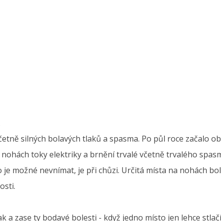
.
četně silných bolavých tlaků a spasma. Po půl roce začalo obč
 nohách toky elektriky a brnění trvalé včetně trvalého spas
o je možné nevnímat, je při chůzi. Určitá místa na nohách bol
osti.
ak a zase ty bodavé bolesti - když jedno místo jen lehce stlač