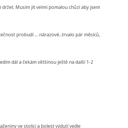
či držet. Musím jít velmi pomalou chůzí aby jsem
ečnost probudí .... nárazové...trvalo pár měsíců,
edím dál a čekám většinou ještě na další 1-2
ženiny ve stolici a bolest výdutí vedle