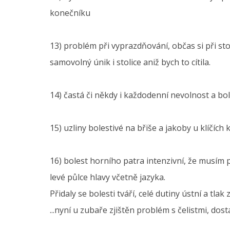
konečníku
13) problém při vyprazdňování, občas si při st
samovolný únik i stolice aniž bych to cítila.
14) častá či někdy i každodenní nevolnost a bole
15) uzliny bolestivé na břiše a jakoby u klíčích
16) bolest horního patra intenzivní, že musím př
levé půlce hlavy včetně jazyka.
Přidaly se bolesti tváří, celé dutiny ústní a tlak 
...nyní u zubaře zjištěn problém s čelistmi, dos