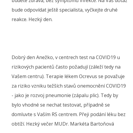
budete zdráva, bez symptomů infekce. Na Váš dotaz
bude odpovídat ještě specialista, vyčkejte druhé
reakce. Hezký den.
Dobrý den Anežko, v centrech test na COVID19 u
rizikových pacientů často požadují (záleží tedy na
Vašem centru). Terapie lékem Ocrevus se považuje
za riziko vzniku težších stavů onemocnění COVID19
- jako je rozvoj pneumonie (zápalu plic). Tedy by
bylo vhodné se nechat testovat, případně se
domluvte s Vaším RS centrem. Přeji podání léku bez
obtíží. Hezký večer MUDr. Markéta Bartoňová