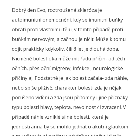
Dobrý den Evo, roztroušená skleróza je
autoimunitní onemocnění, kdy se imunitní buňky
obrátí proti vlastnímu tělu, v tomto případě proti
buňkám nervovým, a začnou je ničit. Může k tomu
dojít prakticky kdykoliv, čili 8 let je dlouhá doba.
Nicméně bolest oka může mít řadu příčin- od těch
očních, přes oční migrény, infekce , neurologické
příčiny aj. Podstatné je jak bolest začala- zda náhle,
nebo spíše plíživě, charakter bolesti,zda je nějak
porušeno vidění a zda jsou přítomny i jíné příznaky
typu bolesti hlavy, teplota, nevolnost či zvracení. V
případě náhle vzniklé silné bolesti, která je
jednostranná by se mohlo jednat o akutní glaukom