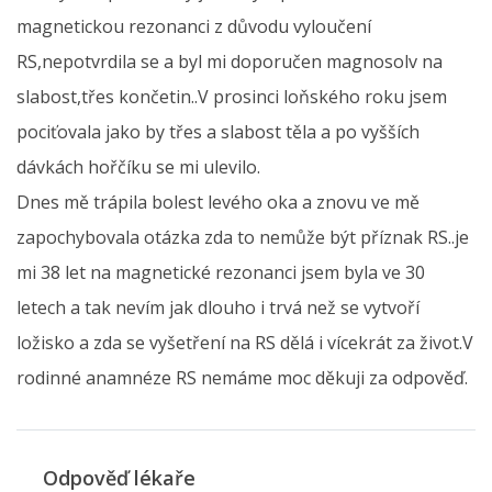
magnetickou rezonanci z důvodu vyloučení
RS,nepotvrdila se a byl mi doporučen magnosolv na
slabost,třes končetin..V prosinci loňského roku jsem
pociťovala jako by třes a slabost těla a po vyšších
dávkách hořčíku se mi ulevilo.
Dnes mě trápila bolest levého oka a znovu ve mě
zapochybovala otázka zda to nemůže být příznak RS..je
mi 38 let na magnetické rezonanci jsem byla ve 30
letech a tak nevím jak dlouho i trvá než se vytvoří
ložisko a zda se vyšetření na RS dělá i vícekrát za život.V
rodinné anamnéze RS nemáme moc děkuji za odpověď.
Odpověď lékaře