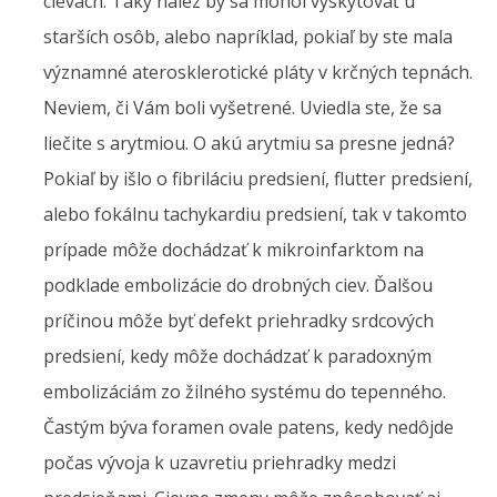
cievach. Taký nález by sa mohol vyskytovať u
starších osôb, alebo napríklad, pokiaľ by ste mala
významné aterosklerotické pláty v krčných tepnách.
Neviem, či Vám boli vyšetrené. Uviedla ste, že sa
liečite s arytmiou. O akú arytmiu sa presne jedná?
Pokiaľ by išlo o fibriláciu predsiení, flutter predsiení,
alebo fokálnu tachykardiu predsiení, tak v takomto
prípade môže dochádzať k mikroinfarktom na
podklade embolizácie do drobných ciev. Ďalšou
príčinou môže byť defekt priehradky srdcových
predsiení, kedy môže dochádzať k paradoxným
embolizáciám zo žilného systému do tepenného.
Častým býva foramen ovale patens, kedy nedôjde
počas vývoja k uzavretiu priehradky medzi