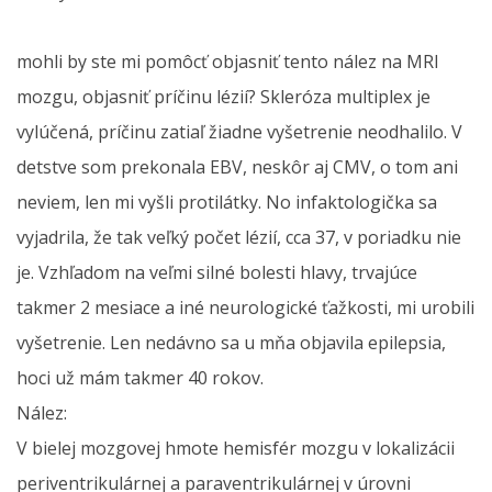
mohli by ste mi pomôcť objasniť tento nález na MRI
mozgu, objasniť príčinu lézií? Skleróza multiplex je
vylúčená, príčinu zatiaľ žiadne vyšetrenie neodhalilo. V
detstve som prekonala EBV, neskôr aj CMV, o tom ani
neviem, len mi vyšli protilátky. No infaktologička sa
vyjadrila, že tak veľký počet lézií, cca 37, v poriadku nie
je. Vzhľadom na veľmi silné bolesti hlavy, trvajúce
takmer 2 mesiace a iné neurologické ťažkosti, mi urobili
vyšetrenie. Len nedávno sa u mňa objavila epilepsia,
hoci už mám takmer 40 rokov.
Nález:
V bielej mozgovej hmote hemisfér mozgu v lokalizácii
periventrikulárnej a paraventrikulárnej v úrovni