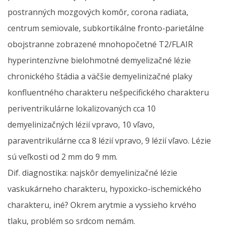
postranných mozgových komôr, corona radiata,
centrum semiovale, subkortikálne fronto-parietálne
obojstranne zobrazené mnohopočetné T2/FLAIR
hyperintenzívne bielohmotné demyelizačné lézie
chronického štádia a väčšie demyelinizačné plaky
konfluentného charakteru nešpecifického charakteru
periventrikulárne lokalizovaných cca 10
demyelinizačných lézií vpravo, 10 vľavo,
paraventrikulárne cca 8 lézií vpravo, 9 lézií vľavo. Lézie
sú veľkosti od 2 mm do 9 mm.
Dif. diagnostika: najskôr demyelinizačné lézie
vaskukárneho charakteru, hypoxicko-ischemického
charakteru, iné? Okrem arytmie a vyssieho krvého
tlaku, problém so srdcom nemám.