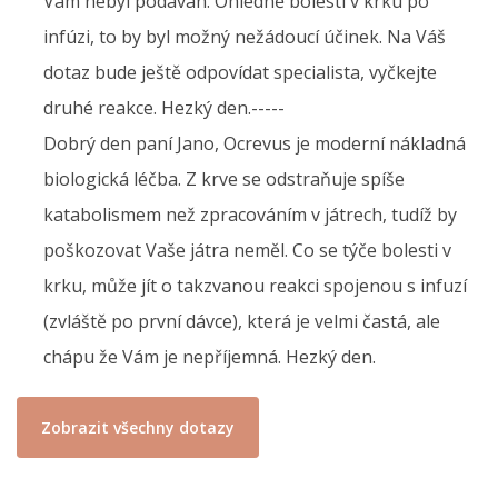
Vám nebyl podáván. Ohledně bolesti v krku po
infúzi, to by byl možný nežádoucí účinek. Na Váš
dotaz bude ještě odpovídat specialista, vyčkejte
druhé reakce. Hezký den.-----
Dobrý den paní Jano, Ocrevus je moderní nákladná
biologická léčba. Z krve se odstraňuje spíše
katabolismem než zpracováním v játrech, tudíž by
poškozovat Vaše játra neměl. Co se týče bolesti v
krku, může jít o takzvanou reakci spojenou s infuzí
(zvláště po první dávce), která je velmi častá, ale
chápu že Vám je nepříjemná. Hezký den.
Zobrazit všechny dotazy