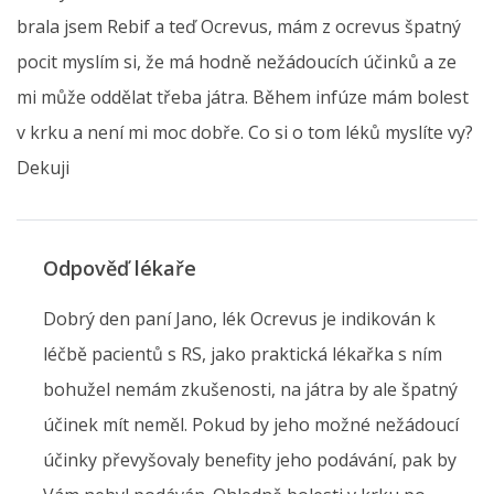
brala jsem Rebif a teď Ocrevus, mám z ocrevus špatný
pocit myslím si, že má hodně nežádoucích účinků a ze
mi může oddělat třeba játra. Během infúze mám bolest
v krku a není mi moc dobře. Co si o tom léků myslíte vy?
Dekuji
Odpověď lékaře
Dobrý den paní Jano, lék Ocrevus je indikován k
léčbě pacientů s RS, jako praktická lékařka s ním
bohužel nemám zkušenosti, na játra by ale špatný
účinek mít neměl. Pokud by jeho možné nežádoucí
účinky převyšovaly benefity jeho podávání, pak by