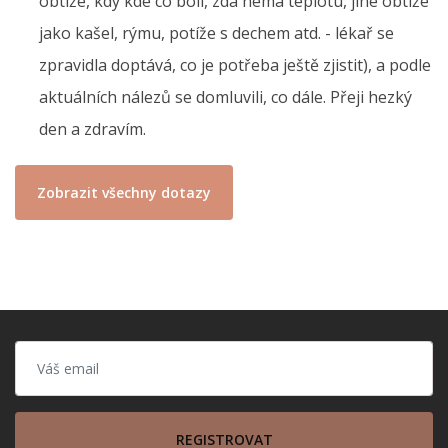
obtíže, kdy kde co bolí, zda nemá teplotu, jiné obtíže
jako kašel, rýmu, potíže s dechem atd. - lékař se
zpravidla doptává, co je potřeba ještě zjistit), a podle
aktuálních nálezů se domluvili, co dále. Přeji hezký
den a zdravím.
Zobrazit všechny dotazy
REGISTROVAT