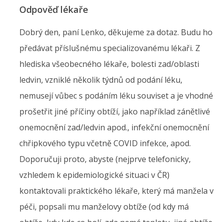
Odpověď lékaře
Dobrý den, paní Lenko, děkujeme za dotaz. Budu ho
předávat příslušnému specializovanému lékaři. Z
hlediska všeobecného lékaře, bolesti zad/oblasti
ledvin, vzniklé několik týdnů od podání léku,
nemusejí vůbec s podáním léku souviset a je vhodné
prošetřit jiné příčiny obtíží, jako například zánětlivé
onemocnění zad/ledvin apod., infekční onemocnění
chřipkového typu včetně COVID infekce, apod.
Doporučuji proto, abyste (nejprve telefonicky,
vzhledem k epidemiologické situaci v ČR)
kontaktovali praktického lékaře, který má manžela v
péči, popsali mu manželovy obtíže (od kdy má