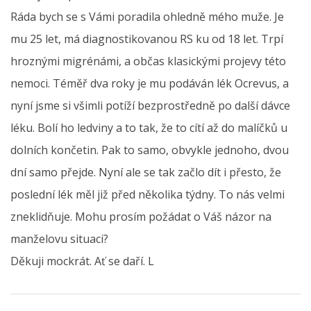
Ráda bych se s Vámi poradila ohledně mého muže. Je
mu 25 let, má diagnostikovanou RS ku od 18 let. Trpí
hroznými migrénámi, a občas klasickými projevy této
nemoci. Téměř dva roky je mu podáván lék Ocrevus, a
nyní jsme si všimli potíží bezprostředně po další dávce
léku. Bolí ho ledviny a to tak, že to cítí až do malíčků u
dolních končetin. Pak to samo, obvykle jednoho, dvou
dní samo přejde. Nyní ale se tak začlo dít i přesto, že
poslední lék měl již před několika týdny. To nás velmi
zneklidňuje. Mohu prosím požádat o Váš názor na
manželovu situaci?
Děkuji mockrát. Ať se daří. L