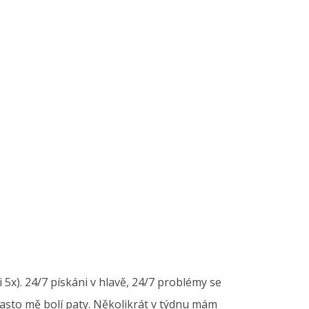
5x). 24/7 pískáni v hlavě, 24/7 problémy se
 Často mě bolí paty. Několikrát v týdnu mám