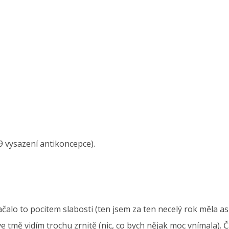
19 vysazení antikoncepce).
lo to pocitem slabosti (ten jsem za ten necelý rok měla asi 
ve tmě vidím trochu zrnitě (nic, co bych nějak moc vnímala).