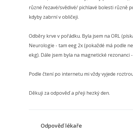
různé řezavé/svědivé/ pichlavé bolesti různě po
kdyby zabrní v obličeji.
Odběry krve v pořádku. Byla jsem na ORL (píská
Neurologie - tam eeg 2x (pokaždé má podle neur
ekg). Dále jsem byla na magnetické rezonanci - 
Podle čtení po internetu mi vždy vyjede roztr
Děkuji za odpověď a přeji hezký den.
Odpověď lékaře