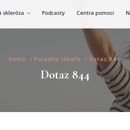
á skleróza
Podcasty
Centra pomoci
N
Domů
Poradna lékaře
Dotaz 844
/
/
Dotaz 844