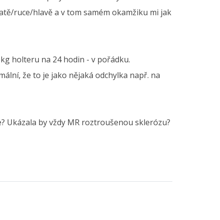
a patě/ruce/hlavě a v tom samém okamžiku mi jak
ekg holteru na 24 hodin - v pořádku.
ální, že to je jako nějaká odchylka např. na
de? Ukázala by vždy MR roztroušenou sklerózu?