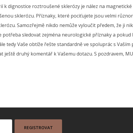
rií k dignostice roztroušené sklerózy je nález na magnetick
enou sklerózu. Příznaky, které pociťujete jsou velmi různ
lerózu. Samozřejmě nikdo nemůže vyloučit předem, že ji nik
a je potřeba sledovat zejména neurologické příznaky a pokud 
ále tedy Vaše obtíže řešte standardně ve spoluprác s Vaším 
vat ještě druhý komentář k Vašemu dotazu. S pozdravem, MU
REGISTROVAT