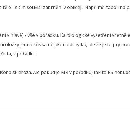
 těle - s tím souvisí zabrnění v obličeji. Např. mě zabolí n
ní v hlavě) - vše v pořádku. Kardiologické vyšetření včetně 
oložky jedna křivka nějakou odchylku, ale že je to prý norm
čistá, v pořádku.
oušená skleróza. Ale pokud je MR v pořádku, tak to RS nebu