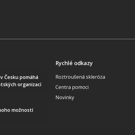
Rychlé odkazy
Roztroušená skleróza
S v Česku pomáhá
ntských organizací
Centra pomoci
Novinky
mnoho možností