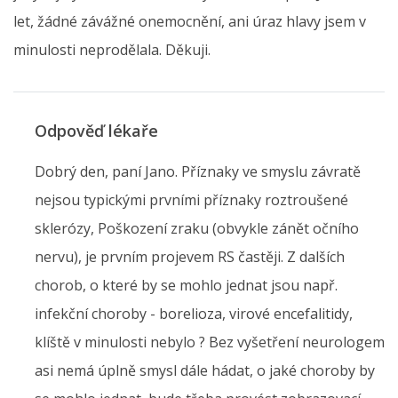
let, žádné závážné onemocnění, ani úraz hlavy jsem v
minulosti neprodělala. Děkuji.
Odpověď lékaře
Dobrý den, paní Jano. Příznaky ve smyslu závratě
nejsou typickými prvními příznaky roztroušené
sklerózy, Poškození zraku (obvykle zánět očního
nervu), je prvním projevem RS častěji. Z dalších
chorob, o které by se mohlo jednat jsou např.
infekční choroby - borelioza, virové encefalitidy,
klíště v minulosti nebylo ? Bez vyšetření neurologem
asi nemá úplně smysl dále hádat, o jaké choroby by