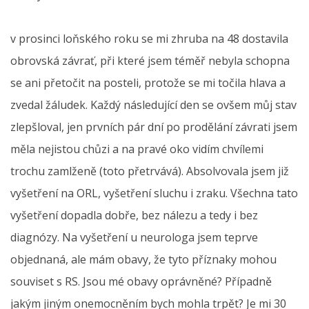
v prosinci loňského roku se mi zhruba na 48 dostavila
obrovská závrať, při které jsem téměř nebyla schopna
se ani přetočit na posteli, protože se mi točila hlava a
zvedal žáludek. Každý následující den se ovšem můj stav
zlepšloval, jen prvních pár dní po prodělání závrati jsem
měla nejistou chůzi a na pravé oko vidím chvílemi
trochu zamlženě (toto přetrvává). Absolvovala jsem již
vyšetření na ORL, vyšetření sluchu i zraku. Všechna tato
vyšetření dopadla dobře, bez nálezu a tedy i bez
diagnózy. Na vyšetření u neurologa jsem teprve
objednaná, ale mám obavy, že tyto příznaky mohou
souviset s RS. Jsou mé obavy oprávněné? Případně
jakým jiným onemocněním bych mohla trpět? Je mi 30