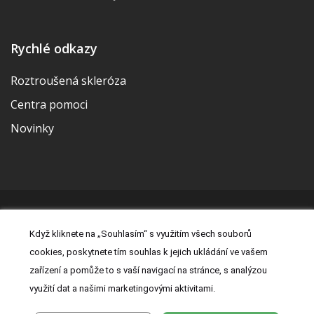
Rychlé odkazy
Roztroušená skleróza
Centra pomoci
Novinky
© 2026 | Vytvořila a udržuje Meditorial | ISSN 2533-655X |
Když kliknete na „Souhlasím“ s využitím všech souborů
Právní prohlášení
|
Prohlášení o cookies
|
Nastavení cookies
|
cookies, poskytnete tím souhlas k jejich ukládání ve vašem
Kontakt
|
Zásady zpracování osobních údajů
zařízení a pomůže to s vaší navigací na stránce, s analýzou
využití dat a našimi marketingovými aktivitami.