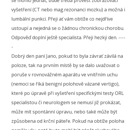
se mohlo jednat, bude třeba provést zobrazovací
vyšetření (CT nebo mag.rezonanci mozku) a možná i
lumbální punkci. Přeji ať vám obtíže co nejdříve
ustoupí a nejedná se o žádnou chronickou chorobu.
Odpověď doplní ještě specialista. Přeji hezký den. ----
-
Dobrý den paní Jano, pokud to byla závrať závilá na
poloze, tak na prvním místě by se dalo uvažovat o
poruše v rovnovážném aparátu ve vnitřním uchu
(nemoci se říká benigní polohově vázané vertigo),
které po úpravě při vyšetření specifickými testy ORL
specialistou či neurologem se nemusí již prokázat,
může mít spontánní úpravu, nebo také může být
způsobena od krční páteře. Pokud na obtíže poloha