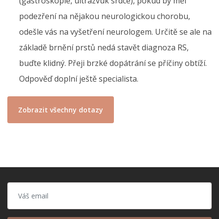
(gastroskopie, ultrazvuk srdce), pokud by měl
podezření na nějakou neurologickou chorobu,
odešle vás na vyšetření neurologem. Určitě se ale na
základě brnění prstů nedá stavět diagnoza RS,
buďte klidný. Přeji brzké dopátrání se příčiny obtíží.
Odpověď doplní ještě specialista.
Zobrazit všechny dotazy