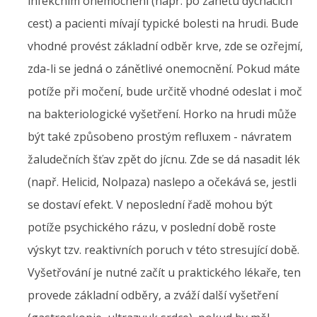
infekčním onemocnění (např. po zánětu dýchacích
cest) a pacienti mívají typické bolesti na hrudi. Bude
vhodné provést základní odběr krve, zde se ozřejmí,
zda-li se jedná o zánětlivé onemocnění. Pokud máte
potíže při močení, bude určitě vhodné odeslat i moč
na bakteriologické vyšetření. Horko na hrudi může
být také způsobeno prostým refluxem - návratem
žaludečních šťav zpět do jícnu. Zde se dá nasadit lék
(např. Helicid, Nolpaza) naslepo a očekává se, jestli
se dostaví efekt. V neposlední řadě mohou být
potíže psychického rázu, v poslední době roste
výskyt tzv. reaktivních poruch v této stresující době.
Vyšetřování je nutné začít u praktického lékaře, ten
provede základní odběry, a zváží další vyšetření