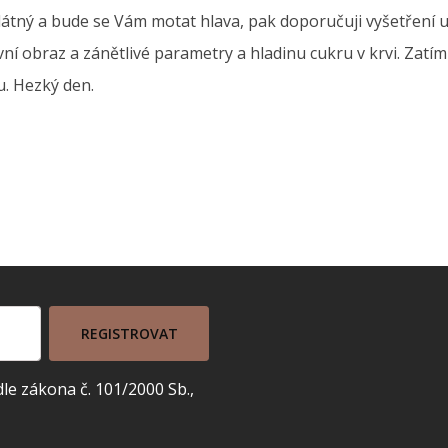
tný a bude se Vám motat hlava, pak doporučuji vyšetření u
evní obraz a zánětlivé parametry a hladinu cukru v krvi. Zatí
u. Hezký den.
REGISTROVAT
e zákona č. 101/2000 Sb.,