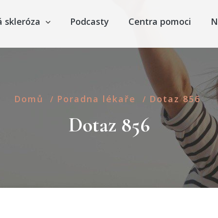
á skleróza
Podcasty
Centra pomoci
N
Domů
Poradna lékaře
Dotaz 856
/
/
Dotaz 856