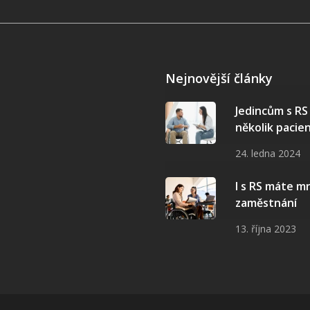
Nejnovější články
Jedincům s R
několik pacie
24. ledna 2024
I s RS máte 
zaměstnání
13. října 2023