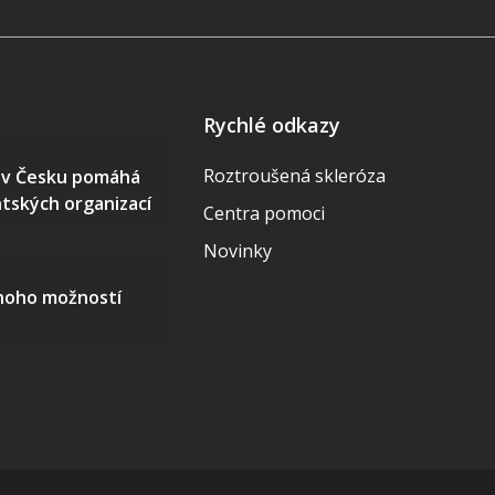
Rychlé odkazy
Roztroušená skleróza
S v Česku pomáhá
ntských organizací
Centra pomoci
Novinky
mnoho možností