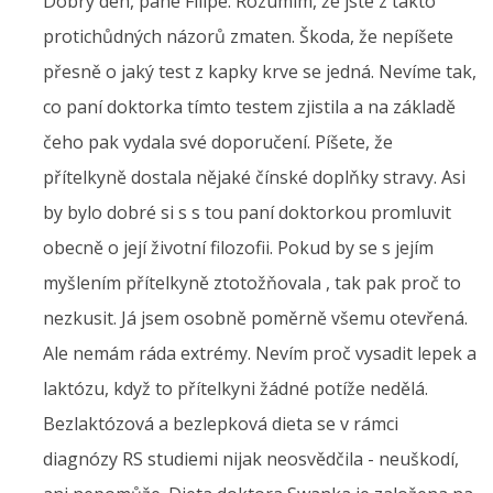
Dobrý den, pane Filipe. Rozumím, že jste z takto
protichůdných názorů zmaten. Škoda, že nepíšete
přesně o jaký test z kapky krve se jedná. Nevíme tak,
co paní doktorka tímto testem zjistila a na základě
čeho pak vydala své doporučení. Píšete, že
přítelkyně dostala nějaké čínské doplňky stravy. Asi
by bylo dobré si s s tou paní doktorkou promluvit
obecně o její životní filozofii. Pokud by se s jejím
myšlením přítelkyně ztotožňovala , tak pak proč to
nezkusit. Já jsem osobně poměrně všemu otevřená.
Ale nemám ráda extrémy. Nevím proč vysadit lepek a
laktózu, když to přítelkyni žádné potíže nedělá.
Bezlaktózová a bezlepková dieta se v rámci
diagnózy RS studiemi nijak neosvědčila - neuškodí,