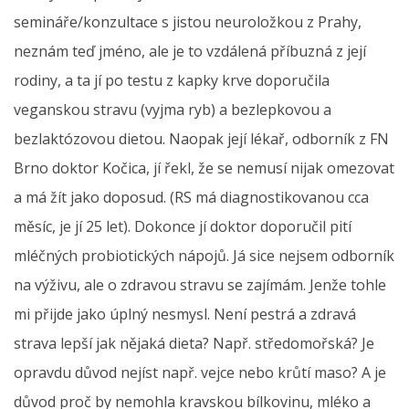
semináře/konzultace s jistou neuroložkou z Prahy,
neznám teď jméno, ale je to vzdálená příbuzná z její
rodiny, a ta jí po testu z kapky krve doporučila
veganskou stravu (vyjma ryb) a bezlepkovou a
bezlaktózovou dietou. Naopak její lékař, odborník z FN
Brno doktor Kočica, jí řekl, že se nemusí nijak omezovat
a má žít jako doposud. (RS má diagnostikovanou cca
měsíc, je jí 25 let). Dokonce jí doktor doporučil pití
mléčných probiotických nápojů. Já sice nejsem odborník
na výživu, ale o zdravou stravu se zajímám. Jenže tohle
mi přijde jako úplný nesmysl. Není pestrá a zdravá
strava lepší jak nějaká dieta? Např. středomořská? Je
opravdu důvod nejíst např. vejce nebo krůtí maso? A je
důvod proč by nemohla kravskou bílkovinu, mléko a