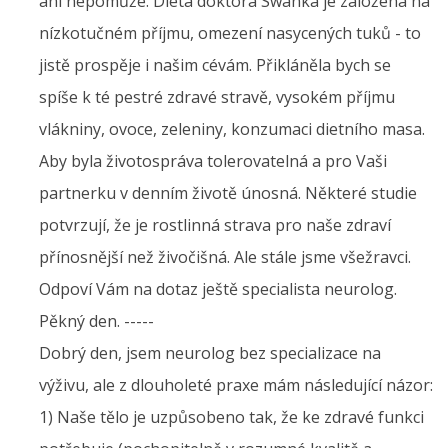
ani nepomůže. Dieta doktora Swanka je založena na
nízkotučném příjmu, omezení nasycených tuků - to
jistě prospěje i našim cévám. Přikláněla bych se
spíše k té pestré zdravé stravě, vysokém příjmu
vlákniny, ovoce, zeleniny, konzumaci dietního masa.
Aby byla životospráva tolerovatelná a pro Vaši
partnerku v denním životě únosná. Některé studie
potvrzují, že je rostlinná strava pro naše zdraví
přínosnější než živočišná. Ale stále jsme všežravci.
Odpoví Vám na dotaz ještě specialista neurolog.
Pěkný den. -----
Dobrý den, jsem neurolog bez specializace na
výživu, ale z dlouholeté praxe mám následující názor:
1) Naše tělo je uzpůsobeno tak, že ke zdravé funkci