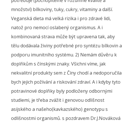
potřebuje (pochopitelně v rozumné kvalitě a
množství) bílkoviny, tuky, cukry, vitaminy a další.
Veganská dieta má velká rizika i pro zdravé lidi,
natož pro nemocí oslabený organismus. A i
kombinovaná strava může být upravena tak, aby
tělu dodávala živiny potřebné pro syntézu bílkovin a
podporu imunitního systému. 2) Nemám důvěru k
doplňkům s čínskými znaky. Všichni víme, jak
nekvalitní produkty sem z Číny chodí a nedoporučila
bych jejich požívání a riskování zdraví. A i kdyby tyto
potravinové doplňky byly podloženy odbornými
studiemi, je třeba zvážit i genovou odlišnost
asijského a našeho(kavkazského) genotypu s
odlišnostmi organismů. s pozdravem Dr.J.Nováková