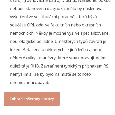
ústrojí (rovnovážné ústrojí v uchu). Následně, pokud
nebude stanovena diagnoza, mělo by následovat
vyšetření ve vestibulární poradně, která bývá
součástí ORL odd. ve fakultních nebo okresních
nemocnicích. Někdy je možné vyš. ve specializované
neurologické poradně. U některých typů závratí je
lékem Betaserc, u některých je jiná léčba a nebo
některé cviky - manévry, které stav upravují. Velmi
důležitá je RHB. Závrať není typickým příznakem RS,
nemyslím si, že by bylo na místě se tohoto
onemocnění obávat.
Zobrazit všechny dotazy