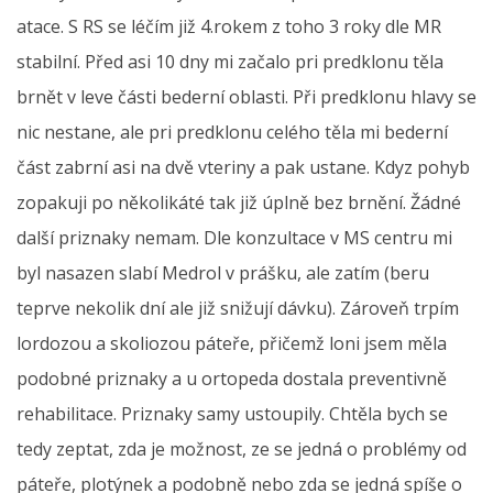
atace. S RS se léčím již 4.rokem z toho 3 roky dle MR
stabilní. Před asi 10 dny mi začalo pri predklonu těla
brnět v leve části bederní oblasti. Při predklonu hlavy se
nic nestane, ale pri predklonu celého těla mi bederní
část zabrní asi na dvě vteriny a pak ustane. Kdyz pohyb
zopakuji po několikáté tak již úplně bez brnění. Žádné
další priznaky nemam. Dle konzultace v MS centru mi
byl nasazen slabí Medrol v prášku, ale zatím (beru
teprve nekolik dní ale již snižují dávku). Zároveň trpím
lordozou a skoliozou páteře, přičemž loni jsem měla
podobné priznaky a u ortopeda dostala preventivně
rehabilitace. Priznaky samy ustoupily. Chtěla bych se
tedy zeptat, zda je možnost, ze se jedná o problémy od
páteře, plotýnek a podobně nebo zda se jedná spíše o