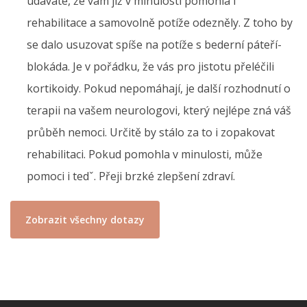
udáváte, že vám již v minulosti pomohla i
rehabilitace a samovolně potíže odezněly. Z toho by
se dalo usuzovat spíše na potíže s bederní páteří-
blokáda. Je v pořádku, že vás pro jistotu přeléčili
kortikoidy. Pokud nepomáhají, je další rozhodnutí o
terapii na vašem neurologovi, který nejlépe zná váš
průběh nemoci. Určitě by stálo za to i zopakovat
rehabilitaci. Pokud pomohla v minulosti, může
pomoci i tedˇ. Přeji brzké zlepšení zdraví.
Zobrazit všechny dotazy