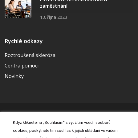
zaměstnání
13. října 2023
Rychlé odkazy
Roztroušená skleróza
Centra pomoci
Novinky
© 2026 | Vytvořila a udržuje Meditorial | ISSN 2533-655X |
Když kliknete na „Souhlasím“ s využitím všech souborů
Právní prohlášení
|
Prohlášení o cookies
|
Nastavení cookies
|
cookies, poskytnete tím souhlas k jejich ukládání ve vašem
Kontakt
|
Zásady zpracování osobních údajů