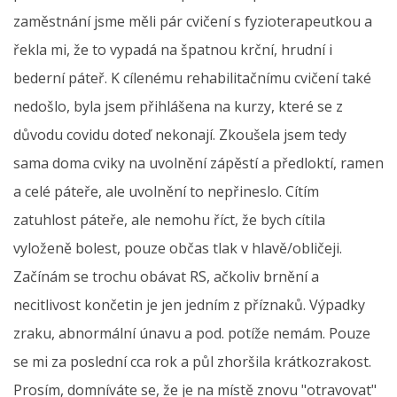
zaměstnání jsme měli pár cvičení s fyzioterapeutkou a
řekla mi, že to vypadá na špatnou krční, hrudní i
bederní páteř. K cílenému rehabilitačnímu cvičení také
nedošlo, byla jsem přihlášena na kurzy, které se z
důvodu covidu doteď nekonají. Zkoušela jsem tedy
sama doma cviky na uvolnění zápěstí a předloktí, ramen
a celé páteře, ale uvolnění to nepřineslo. Cítím
zatuhlost páteře, ale nemohu říct, že bych cítila
vyloženě bolest, pouze občas tlak v hlavě/obličeji.
Začínám se trochu obávat RS, ačkoliv brnění a
necitlivost končetin je jen jedním z příznaků. Výpadky
zraku, abnormální únavu a pod. potíže nemám. Pouze
se mi za poslední cca rok a půl zhoršila krátkozrakost.
Prosím, domníváte se, že je na místě znovu "otravovat"