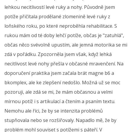
lehkou necitlivostí levé ruky a nohy. Původně jsem
potíže přičítala prodělané zlomenině levé ruky z
loňského roku, po které neproběhla rehabilitace. S
rukou mám od té doby lehčí potíže, občas je "zatuhlá",
občas něco svévolně upustím, ale jemná motorika se mi
zdá v pořádku. Zpozorněla jsem však, když lehká
necitlivost levé nohy přešla v občasné mravenčení. Na
doporučení praktika jsem začala brát magne b6 a
bkomplex, ale ke zlepšení nedošlo. Možná už se moc
pozoruji, ale zdá se mi, že mám občasnou a velmi
mírnou potíž i s artikulací a čtením a psaním textu.
Nemohu ale říci, že by se intenzita problémů
stupňovala nebo se rozšiřovaly. Napadlo mě, že by
problém mohl souviset s potížemi s páteří. V