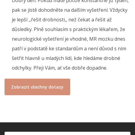
Dobrý den. Pokud máte potíže konstantně již týden,
pak se jistě dohodněte na dalším vyšetření. Vždycky
je lepší ,,řešit drobnosti,, než čekat a řešit až
důsledky. Plně souhlasím s praktickým lékařem, že
neurologické vyšetření je vhodné, MR mozku dnes
patří v podstatě ke standardům a není důvod s ním
šetřit hlavně u mladých lidí, kde hledáme drobné
odchylky. Přeji Vám, ať vše dobře dopadne.
Zobrazit všechny dotazy