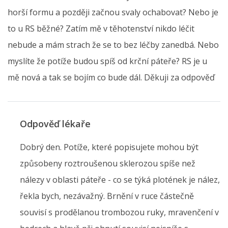
horší formu a později začnou svaly ochabovat? Nebo je
to u RS běžné? Zatím mě v těhotenství nikdo léčit
nebude a mám strach že se to bez léčby zanedbá. Nebo
myslíte že potíže budou spíš od krční páteře? RS je u
mě nová a tak se bojím co bude dál. Děkuji za odpověď
Odpověď lékaře
Dobrý den. Potíže, které popisujete mohou být
způsobeny roztroušenou sklerozou spíše než
nálezy v oblasti páteře - co se týká plotének je nález,
řekla bych, nezávažný. Brnění v ruce částečně
souvisí s prodělanou trombozou ruky, mravenčení v