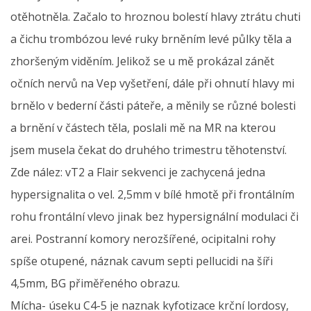
otěhotněla. Začalo to hroznou bolestí hlavy ztrátu chuti
a čichu trombózou levé ruky brněním levé půlky těla a
zhoršeným viděním. Jelikož se u mě prokázal zánět
očních nervů na Vep vyšetření, dále při ohnutí hlavy mi
brnělo v bederní části páteře, a měnily se různé bolesti
a brnění v částech těla, poslali mě na MR na kterou
jsem musela čekat do druhého trimestru těhotenství.
Zde nález: vT2 a Flair sekvenci je zachycená jedna
hypersignalita o vel. 2,5mm v bílé hmotě při frontálním
rohu frontální vlevo jinak bez hypersignální modulaci či
arei. Postranní komory nerozšířené, ocipitalni rohy
spíše otupené, náznak cavum septi pellucidi na šíři
4,5mm, BG přiměřeného obrazu.
Mícha- úseku C4-5 je naznak kyfotizace krční lordosy,