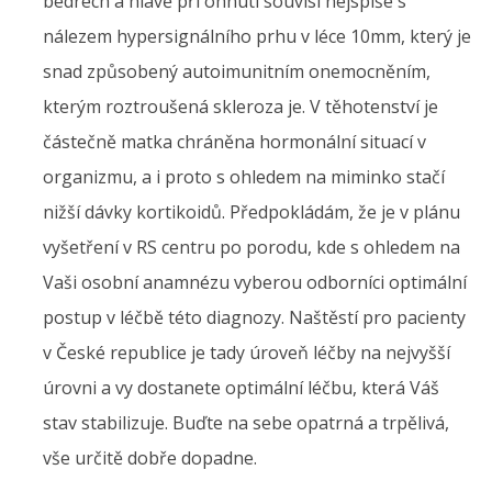
bedrech a hlavě při ohnutí souvisí nejspíše s
nálezem hypersignálního prhu v léce 10mm, který je
snad způsobený autoimunitním onemocněním,
kterým roztroušená skleroza je. V těhotenství je
částečně matka chráněna hormonální situací v
organizmu, a i proto s ohledem na miminko stačí
nižší dávky kortikoidů. Předpokládám, že je v plánu
vyšetření v RS centru po porodu, kde s ohledem na
Vaši osobní anamnézu vyberou odborníci optimální
postup v léčbě této diagnozy. Naštěstí pro pacienty
v České republice je tady úroveň léčby na nejvyšší
úrovni a vy dostanete optimální léčbu, která Váš
stav stabilizuje. Buďte na sebe opatrná a trpělivá,
vše určitě dobře dopadne.