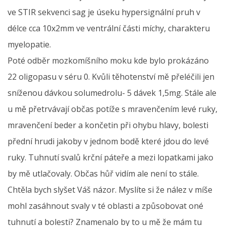
ve STIR sekvenci sag je úseku hypersignální pruh v
délce cca 10x2mm ve ventrální části míchy, charakteru
myelopatie.
Poté odběr mozkomíšního moku kde bylo prokázáno
22 oligopasu v séru 0. Kvůli těhotenství mě přeléčili jen
sníženou dávkou solumedrolu- 5 dávek 1,5mg. Stále ale
u mě přetrvávají občas potíže s mravenčením levé ruky,
mravenčení beder a končetin při ohybu hlavy, bolesti
přední hrudi jakoby v jednom bodě které jdou do levé
ruky. Tuhnutí svalů krční páteře a mezi lopatkami jako
by mě utlačovaly. Občas hůř vidím ale není to stále.
Chtěla bych slyšet Váš názor. Myslíte si že nález v míše
mohl zasáhnout svaly v té oblasti a způsobovat oné
tuhnutí a bolesti? Znamenalo by to u mě že mám tu