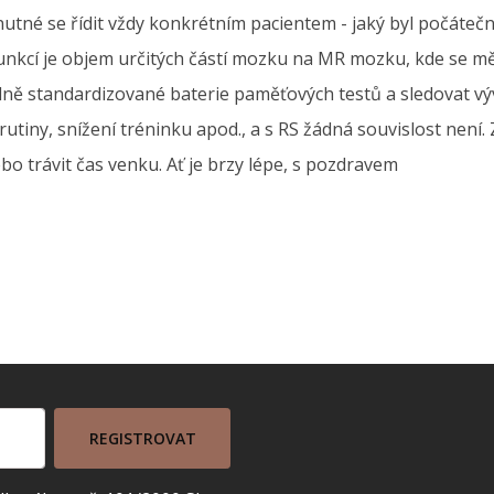
utné se řídit vždy konkrétním pacientem - jaký byl počáteční
unkcí je objem určitých částí mozku na MR mozku, kde se měř
lně standardizované baterie paměťových testů a sledovat vý
 rutiny, snížení tréninku apod., a s RS žádná souvislost nen
o trávit čas venku. Ať je brzy lépe, s pozdravem
REGISTROVAT