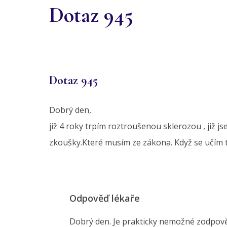
Dotaz 945
Dotaz 945
Dobrý den,
již 4 roky trpím roztroušenou sklerozou , již js
zkoušky.Které musím ze zákona. Když se učím t
Odpověď lékaře
Dobrý den. Je prakticky nemožné zodpověd