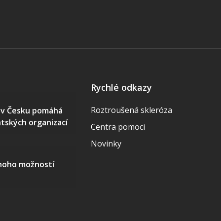
Rychlé odkazy
Roztroušená skleróza
S v Česku pomáhá
ntských organizací
Centra pomoci
Novinky
mnoho možností