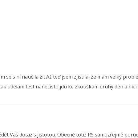
em se s ní naučila žít.Až teď jsem zjistila, že mám velký probl
ak udělám test nanečisto,jdu ke zkouškám druhý den a nic n
ět Váš dotaz s jistotou. Obecně totiž RS samozřejmě poruch