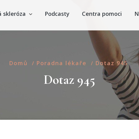
á skleróza
Podcasty
Centra pomoci
N
Domů
Poradna lékaře
Dotaz 945
/
/
Dotaz 945