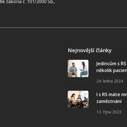
e zákona č. 101/2000 Sb.,
Nejnovější články
Jedincům s R
několik pacie
24. ledna 2024
I s RS máte 
zaměstnání
13. října 2023