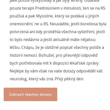
jaké potíže vyskytovaly a jak byly léčeny. Udáváte
pouze terapii Prednisonem v minulosti, ten se na RS
používá a pak Mysoline, který se podává u jiných
onemocnění, ne u RS. Neuvádíte, jestli boreliosa byla
potvrzená ani kdy proběhla všechna vyšetření, jestli
to bylo nedávno a jestli aktuálně máte nějakou
léčbu. Chápu, že je obtížné popsat všechny potíže a
historii nemoci. Bohužel, pro přesnější odpověď
bych potřebovala mít k dispozici lékařské zprávy.
Nejlépe by vám však na vaše dotazy odpověděl váš
neurolog, který vás zná. Přeji pěkný den.
Zobrazit všechny dotazy