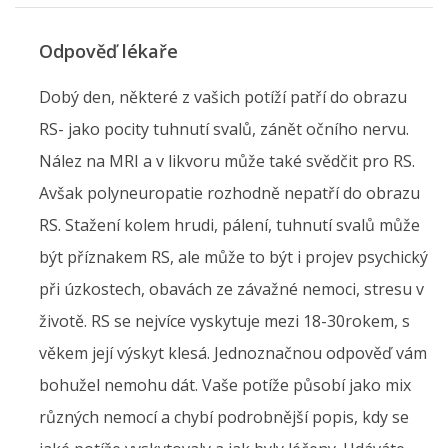
Odpověď lékaře
Dobý den, některé z vašich potíží patří do obrazu
RS- jako pocity tuhnutí svalů, zánět očního nervu.
Nález na MRI a v likvoru může také svědčit pro RS.
Avšak polyneuropatie rozhodně nepatří do obrazu
RS. Stažení kolem hrudi, pálení, tuhnutí svalů může
být příznakem RS, ale může to být i projev psychický
při úzkostech, obavách ze závažné nemoci, stresu v
životě. RS se nejvíce vyskytuje mezi 18-30rokem, s
věkem její výskyt klesá. Jednoznačnou odpověď vám
bohužel nemohu dát. Vaše potíže působí jako mix
různých nemocí a chybí podrobnější popis, kdy se