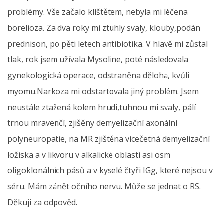
problémy. Vše začalo klíštětem, nebyla mi léčena
borelioza. Za dva roky mi ztuhly svaly, klouby,podán
prednison, po pěti letech antibiotika. V hlavě mi zůstal
tlak, rok jsem užívala Mysoline, poté následovala
gynekologická operace, odstraněna děloha, kvůli
myomu.Narkoza mi odstartovala jiný problém. Jsem
neustále ztažená kolem hrudi,tuhnou mi svaly, pálí
trnou mravenčí, zjišěny demyelizační axonální
polyneuropatie, na MR zjištěna vícečetná demyelizační
ložiska a v likvoru v alkalické oblasti asi osm
oligoklonálních pásů a v kyselé čtyři IGg, které nejsou v
séru. Mám zánět očního nervu. Může se jednat o RS.
Děkuji za odpověd.