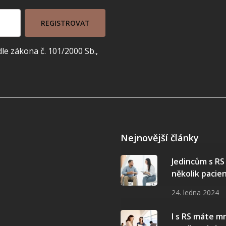
REGISTROVAT
e zákona č. 101/2000 Sb.,
Nejnovější články
Jedincům s R
několik pacie
24. ledna 2024
I s RS máte 