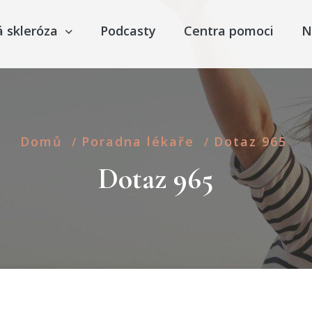
á skleróza
Podcasty
Centra pomoci
N
Domů
Poradna lékaře
Dotaz 965
/
/
Dotaz 965