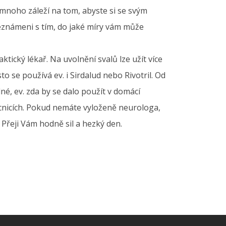
 mnoho záleží na tom, abyste si se svým
seznámeni s tím, do jaké míry vám může
tický lékař. Na uvolnění svalů lze užít více
o se používá ev. i Sirdalud nebo Rivotril. Od
né, ev. zda by se dalo použít v domácí
mocnicích. Pokud nemáte vyloženě neurologa,
 Přeji Vám hodně sil a hezký den.