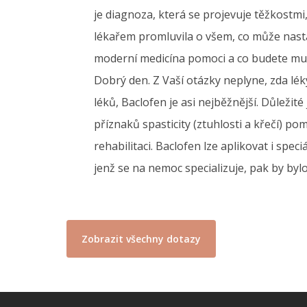
je diagnoza, která se projevuje těžkostmi
lékařem promluvila o všem, co může nastat
moderní medicína pomoci a co budete mus
Dobrý den. Z Vaší otázky neplyne, zda lék
léků, Baclofen je asi nejběžnější. Důležit
příznaků spasticity (ztuhlosti a křečí) po
rehabilitaci. Baclofen lze aplikovat i sp
jenž se na nemoc specializuje, pak by byl
Zobrazit všechny dotazy