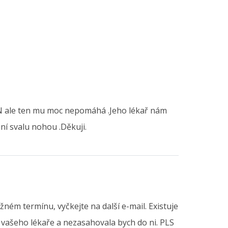
EN ale ten mu moc nepomáhá .Jeho lékař nám
ění svalu nohou .Děkuji.
ném termínu, vyčkejte na další e-mail. Existuje
u vašeho lékaře a nezasahovala bych do ni. PLS