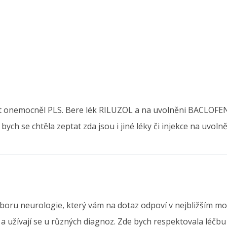
let onemocněl PLS. Bere lék RILUZOL a na uvolněni BACLOF
ych se chtěla zeptat zda jsou i jiné léky či injekce na uvoln
boru neurologie, který vám na dotaz odpoví v nejbližším mož
í a užívají se u různých diagnoz. Zde bych respektovala léčb