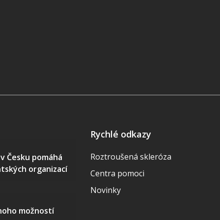
Rychlé odkazy
Roztroušená skleróza
S v Česku pomáhá
ntských organizací
Centra pomoci
Novinky
mnoho možností