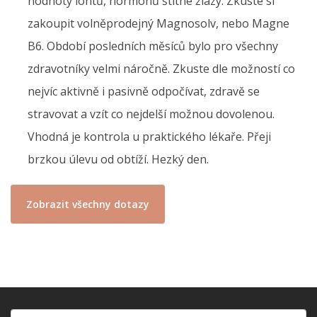
hodnoty iontů, hormonů štítné žlázy. Zkuste si
zakoupit volněprodejný Magnosolv, nebo Magne
B6. Období posledních měsíců bylo pro všechny
zdravotníky velmi náročně. Zkuste dle možností co
nejvíc aktivně i pasivně odpočívat, zdravě se
stravovat a vzít co nejdelší možnou dovolenou.
Vhodná je kontrola u praktického lékaře. Přeji
brzkou úlevu od obtíží. Hezký den.
Zobrazit všechny dotazy