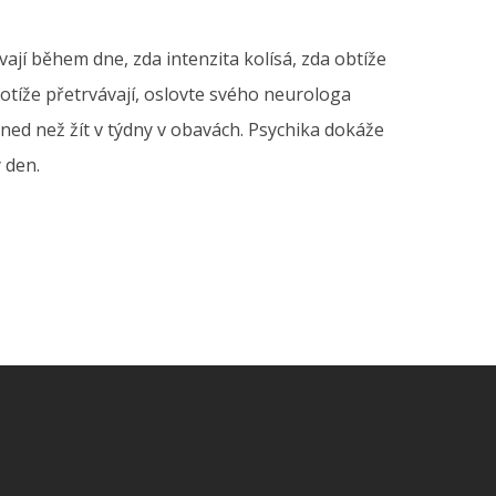
ají během dne, zda intenzita kolísá, zda obtíže
otíže přetrvávají, oslovte svého neurologa
ed než žít v týdny v obavách. Psychika dokáže
 den.