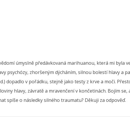
vědomí úmyslně předávkovaná marihuanou, která mi byla ve
tavy psychózy, zhoršeným dýcháním, silnou bolestí hlavy a p
od.) dopadlo v pořádku, stejně jako testy z krve a moči. Přesto
oloviny hlavy, závratě a mravenčení v končetinách. Bojím se, a
at spíše o následky silného traumatu? Děkuji za odpověď.