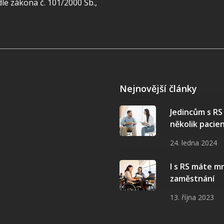
e zákona č. 101/2000 Sb.,
Nejnovější články
Jedincům s R
několik pacie
24. ledna 2024
I s RS máte 
zaměstnání
13. října 2023