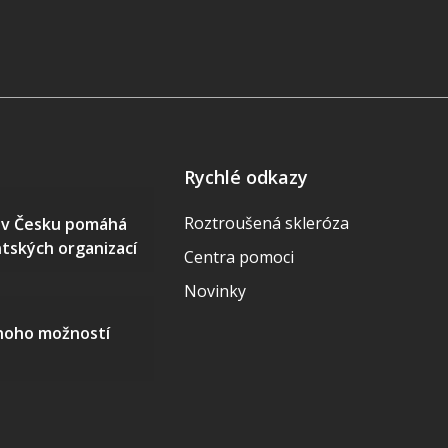
Rychlé odkazy
Roztroušená skleróza
S v Česku pomáhá
ntských organizací
Centra pomoci
Novinky
mnoho možností