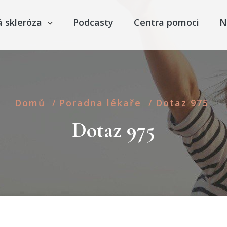
á skleróza
Podcasty
Centra pomoci
N
Domů
Poradna lékaře
Dotaz 975
/
/
Dotaz 975