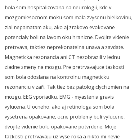
bola som hospitalizovana na neurologii, kde v
mozgomiesocnom moku som mala zvysenu bielkovinu,
zial nepamatam aku, ako aj zrakovo evokovane
potencialy boli na lavom oku hranicne. Dvojite videnie
pretrvava, taktiez neprekonatelna unava a zavdate.
Magneticka rezonancia ani CT nezobrazili v lednu
ziadne zmeny na mozgu. Pre pretrvavajuce tazkosti
som bola odoslana na kontrolnu magneticku
rezonanciu v zaři. Tak tiez bez patologiclych zmien na
mozgu. EEG vporiadku, EMG - myastenia gravis
vylucena. U ocneho, ako aj retinologa som bola
vysetrena opakovane, ocne problemy boli vylucene,
dvojite videnie bolo opakovane potvrdene. Moje
tazkosti pretrvavaju uz vyse roka a nikto mi nevie