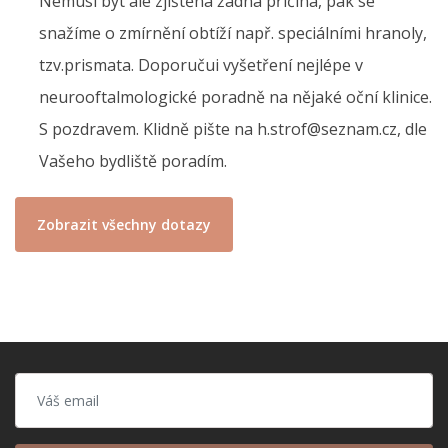
Nemusí být ale zjištěna žádná příčina, pak se
snažíme o zmírnění obtíží např. speciálními hranoly,
tzv.prismata. Doporučui vyšetření nejlépe v
neurooftalmologické poradně na nějaké oční klinice.
S pozdravem. Klidně pište na h.strof@seznam.cz, dle
Vašeho bydliště poradím.
Zobrazit všechny dotazy