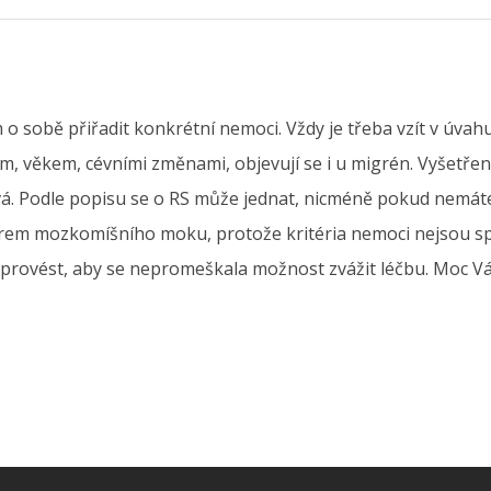
sobě přiřadit konkrétní nemoci. Vždy je třeba vzít v úvahu 
, věkem, cévními změnami, objevují se i u migrén. Vyšetření
ývá. Podle popisu se o RS může jednat, nicméně pokud nemát
rem mozkomíšního moku, protože kritéria nemoci nejsou sp
provést, aby se nepromeškala možnost zvážit léčbu. Moc V