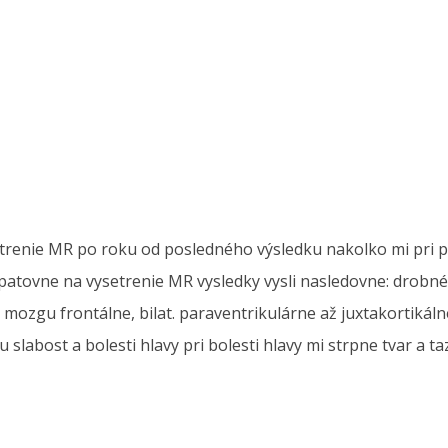
trenie MR po roku od posledného výsledku nakolko mi pri pr
opatovne na vysetrenie MR vysledky vysli nasledovne: drob
 mozgu frontálne, bilat. paraventrikulárne až juxtakortikál
slabost a bolesti hlavy pri bolesti hlavy mi strpne tvar a t