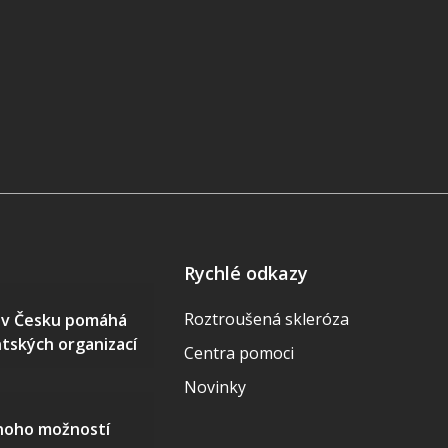
Rychlé odkazy
Roztroušená skleróza
S v Česku pomáhá
ntských organizací
Centra pomoci
Novinky
mnoho možností