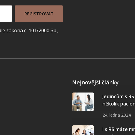
REGISTROVAT
e zákona č. 101/2000 Sb.,
Nejnovější články
Jedincům s R
několik pacie
24. ledna 2024
I s RS máte 