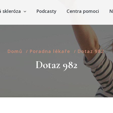
á skleróza
Podcasty
Centra pomoci
N
Domů
Poradna lékaře
Dotaz 982
/
/
Dotaz 982