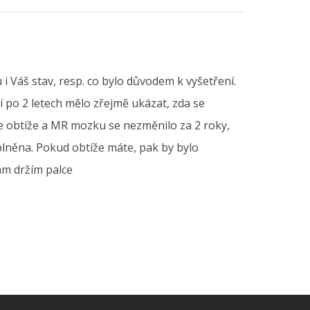
i Váš stav, resp. co bylo důvodem k vyšetření.
 po 2 letech mělo zřejmě ukázat, zda se
e obtíže a MR mozku se nezměnilo za 2 roky,
lněna. Pokud obtíže máte, pak by bylo
ám držím palce